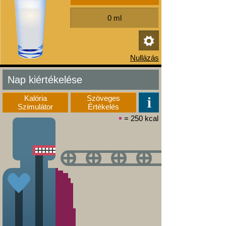
Nap kiértékelése
Kalória
Szöveges
Szimulátor
Értékelés