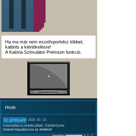
Ha ma már nem eszel/sportolsz többet,
kattints a kiértékelésre!
A Kalória Szimulátor Prémium funkció.
-
kalóriabázis.hu
Hírek
2026. 01. 13.
ÚJ JÁTÉK APP
KalóriaBázis oktató játék: CarboHydra
Ismerd meg játsszva az ételeket!