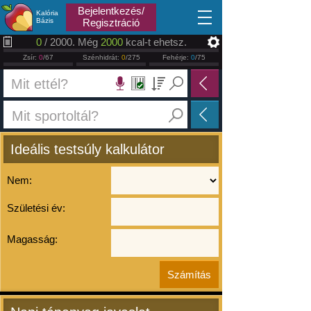
2026.08.07
Bejelentkezés/
Kalória
Bázis
Regisztráció
0
/ 2000. Még
2000
kcal-t ehetsz.
Zsír:
0
/67
Szénhidrát:
0
/275
Fehérje:
0
/75
Ideális testsúly kalkulátor
Nem:
Születési év:
Magasság: