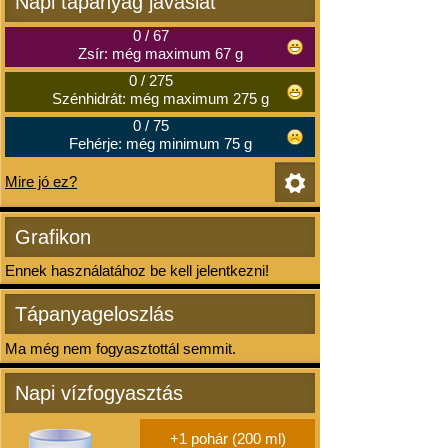
Napi tápanyag javaslat
0
/
67
Zsír: még maximum 67 g
0
/
275
Szénhidrát: még maximum 275 g
0
/
75
Fehérje: még minimum 75 g
Mire jó ez?
Grafikon
Ennek használatához be kell jelentkezni!
Tápanyageloszlás
Ma még nem fogyasztottál semmit.
Napi vízfogyasztás