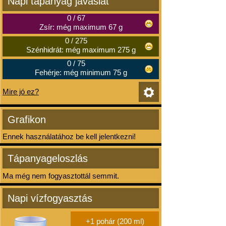
Napi tápanyag javaslat
0
/
67
Zsír: még maximum 67 g
0
/
275
Szénhidrát: még maximum 275 g
0
/
75
Fehérje: még minimum 75 g
Mire jó ez?
Grafikon
Ennek használatához be kell jelentkezni!
Tápanyageloszlás
Ma még nem fogyasztottál semmit.
Napi vízfogyasztás