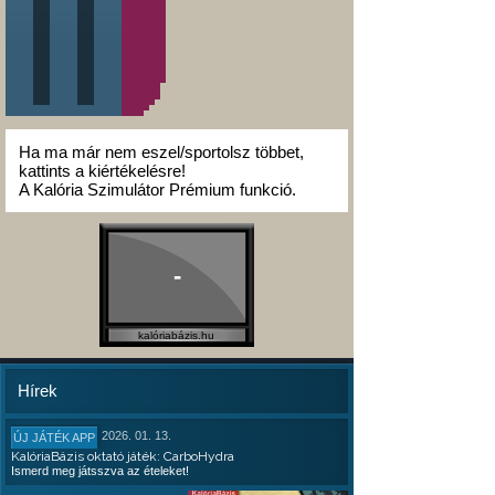
Ha ma már nem eszel/sportolsz többet,
kattints a kiértékelésre!
A Kalória Szimulátor Prémium funkció.
-
kalóriabázis.hu
Hírek
2026. 01. 13.
ÚJ JÁTÉK APP
KalóriaBázis oktató játék: CarboHydra
Ismerd meg játsszva az ételeket!