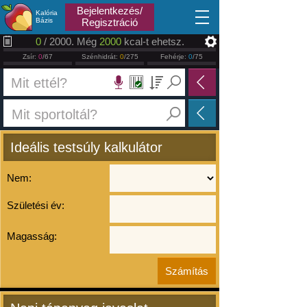
2026.08.08
Bejelentkezés/
Kalória
Bázis
Regisztráció
0
/ 2000. Még
2000
kcal-t ehetsz.
Zsír:
0
/67
Szénhidrát:
0
/275
Fehérje:
0
/75
Ideális testsúly kalkulátor
Nem:
Születési év:
Magasság: