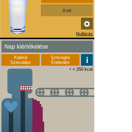
Nap kiértékelése
Kalória
Szöveges
Szimulátor
Értékelés