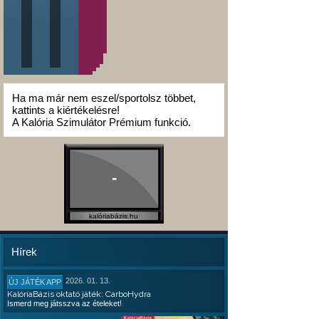
Ha ma már nem eszel/sportolsz többet,
kattints a kiértékelésre!
A Kalória Szimulátor Prémium funkció.
-
kalóriabázis.hu
Hírek
2026. 01. 13.
ÚJ JÁTÉK APP
KalóriaBázis oktató játék: CarboHydra
Ismerd meg játsszva az ételeket!