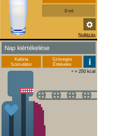
Nap kiértékelése
Kalória
Szöveges
Szimulátor
Értékelés