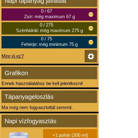
Napi tápanyag javaslat
0
/
67
Zsír: még maximum 67 g
0
/
275
Szénhidrát: még maximum 275 g
0
/
75
Fehérje: még minimum 75 g
Mire jó ez?
Grafikon
Ennek használatához be kell jelentkezni!
Tápanyageloszlás
Ma még nem fogyasztottál semmit.
Napi vízfogyasztás