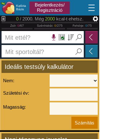
2026.08.10
Bejelentkezés/
Kalória
Bázis
Regisztráció
0
/ 2000. Még
2000
kcal-t ehetsz.
Zsír:
0
/67
Szénhidrát:
0
/275
Fehérje:
0
/75
Ideális testsúly kalkulátor
Nem:
Születési év:
Magasság: