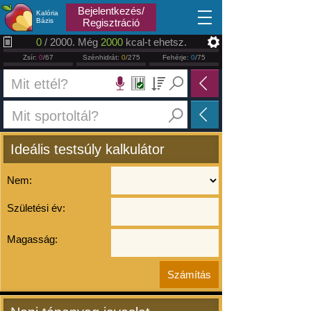
2026.08.09
Bejelentkezés/
Kalória
Bázis
Regisztráció
0
/ 2000. Még
2000
kcal-t ehetsz.
Zsír:
0
/67
Szénhidrát:
0
/275
Fehérje:
0
/75
Ideális testsúly kalkulátor
Nem:
Születési év:
Magasság: