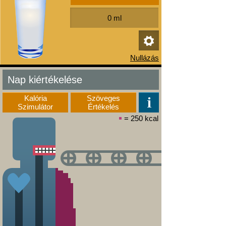
Nap kiértékelése
Kalória
Szöveges
Szimulátor
Értékelés