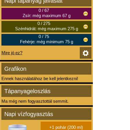
Napi tápanyag javaslat
0
/
67
Zsír: még maximum 67 g
0
/
275
Szénhidrát: még maximum 275 g
0
/
75
Fehérje: még minimum 75 g
Mire jó ez?
Grafikon
Ennek használatához be kell jelentkezni!
Tápanyageloszlás
Ma még nem fogyasztottál semmit.
Napi vízfogyasztás