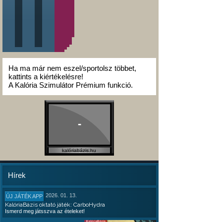
Ha ma már nem eszel/sportolsz többet,
kattints a kiértékelésre!
A Kalória Szimulátor Prémium funkció.
-
kalóriabázis.hu
Hírek
2026. 01. 13.
ÚJ JÁTÉK APP
KalóriaBázis oktató játék: CarboHydra
Ismerd meg játsszva az ételeket!