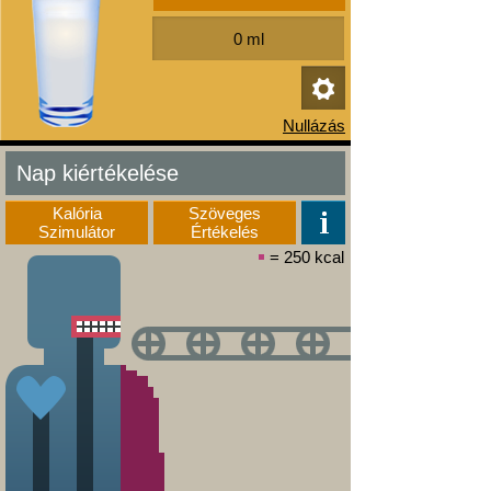
Nap kiértékelése
Kalória
Szöveges
Szimulátor
Értékelés