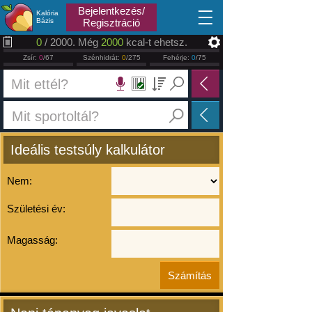
2026.08.07
Bejelentkezés/
Kalória
Bázis
Regisztráció
0
/ 2000. Még
2000
kcal-t ehetsz.
Zsír:
0
/67
Szénhidrát:
0
/275
Fehérje:
0
/75
Ideális testsúly kalkulátor
Nem:
Születési év:
Magasság: