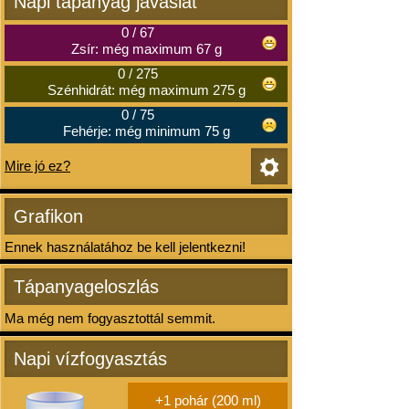
Napi tápanyag javaslat
0
/
67
Zsír: még maximum 67 g
0
/
275
Szénhidrát: még maximum 275 g
0
/
75
Fehérje: még minimum 75 g
Mire jó ez?
Grafikon
Ennek használatához be kell jelentkezni!
Tápanyageloszlás
Ma még nem fogyasztottál semmit.
Napi vízfogyasztás