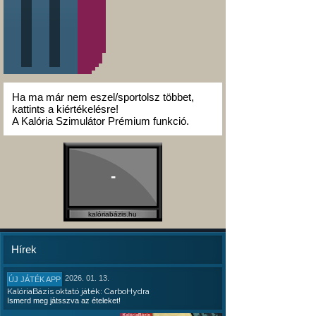
Ha ma már nem eszel/sportolsz többet,
kattints a kiértékelésre!
A Kalória Szimulátor Prémium funkció.
-
kalóriabázis.hu
Hírek
2026. 01. 13.
ÚJ JÁTÉK APP
KalóriaBázis oktató játék: CarboHydra
Ismerd meg játsszva az ételeket!