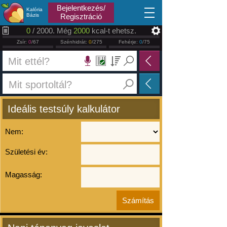
2026.08.06
Bejelentkezés/
Kalória
Bázis
Regisztráció
0
/ 2000. Még
2000
kcal-t ehetsz.
Zsír:
0
/67
Szénhidrát:
0
/275
Fehérje:
0
/75
Ideális testsúly kalkulátor
Nem:
Születési év:
Magasság: