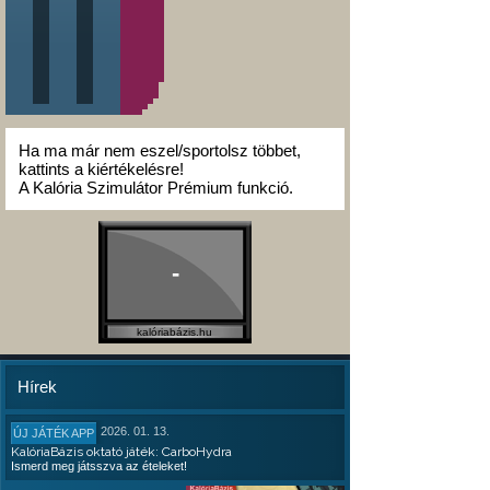
Ha ma már nem eszel/sportolsz többet,
kattints a kiértékelésre!
A Kalória Szimulátor Prémium funkció.
-
kalóriabázis.hu
Hírek
2026. 01. 13.
ÚJ JÁTÉK APP
KalóriaBázis oktató játék: CarboHydra
Ismerd meg játsszva az ételeket!