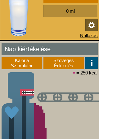
Nap kiértékelése
Kalória
Szöveges
Szimulátor
Értékelés