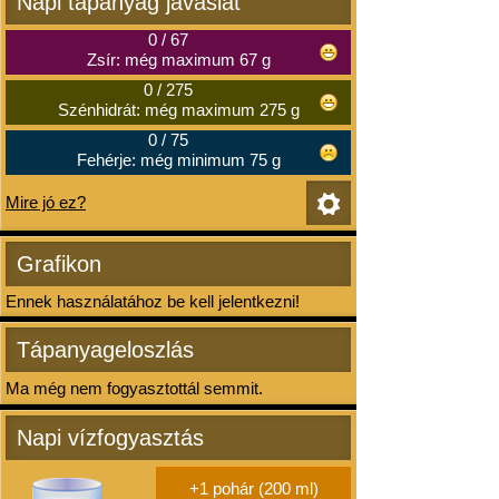
Napi tápanyag javaslat
0
/
67
Zsír: még maximum 67 g
0
/
275
Szénhidrát: még maximum 275 g
0
/
75
Fehérje: még minimum 75 g
Mire jó ez?
Grafikon
Ennek használatához be kell jelentkezni!
Tápanyageloszlás
Ma még nem fogyasztottál semmit.
Napi vízfogyasztás