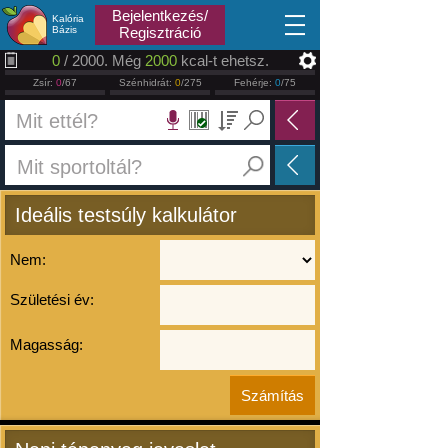
2026.08.07
Bejelentkezés/
Kalória
Bázis
Regisztráció
0
/ 2000. Még
2000
kcal-t ehetsz.
Zsír:
0
/67
Szénhidrát:
0
/275
Fehérje:
0
/75
Ideális testsúly kalkulátor
Nem:
Születési év:
Magasság: