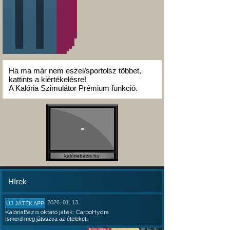
Ha ma már nem eszel/sportolsz többet,
kattints a kiértékelésre!
A Kalória Szimulátor Prémium funkció.
-
kalóriabázis.hu
Hírek
2026. 01. 13.
ÚJ JÁTÉK APP
KalóriaBázis oktató játék: CarboHydra
Ismerd meg játsszva az ételeket!