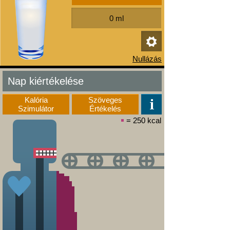
Nap kiértékelése
Kalória
Szöveges
Szimulátor
Értékelés