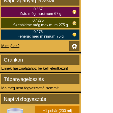
Napi tápanyag javaslat
0
/
67
Zsír: még maximum 67 g
0
/
275
Szénhidrát: még maximum 275 g
0
/
75
Fehérje: még minimum 75 g
Mire jó ez?
Grafikon
Ennek használatához be kell jelentkezni!
Tápanyageloszlás
Ma még nem fogyasztottál semmit.
Napi vízfogyasztás