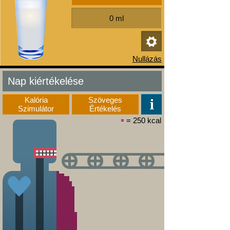
Nap kiértékelése
Kalória
Szöveges
Szimulátor
Értékelés