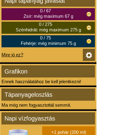
Napi tápanyag javaslat
0
/
67
Zsír: még maximum 67 g
0
/
275
Szénhidrát: még maximum 275 g
0
/
75
Fehérje: még minimum 75 g
Mire jó ez?
Grafikon
Ennek használatához be kell jelentkezni!
Tápanyageloszlás
Ma még nem fogyasztottál semmit.
Napi vízfogyasztás