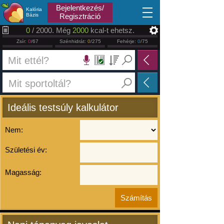
2026.08.08
Bejelentkezés/
Kalória
Bázis
Regisztráció
0
/ 2000. Még
2000
kcal-t ehetsz.
Zsír:
0
/67
Szénhidrát:
0
/275
Fehérje:
0
/75
Ideális testsúly kalkulátor
Nem:
Születési év:
Magasság: