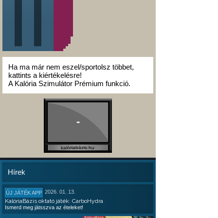
Ha ma már nem eszel/sportolsz többet,
kattints a kiértékelésre!
A Kalória Szimulátor Prémium funkció.
-
kalóriabázis.hu
Hírek
2026. 01. 13.
ÚJ JÁTÉK APP
KalóriaBázis oktató játék: CarboHydra
Ismerd meg játsszva az ételeket!