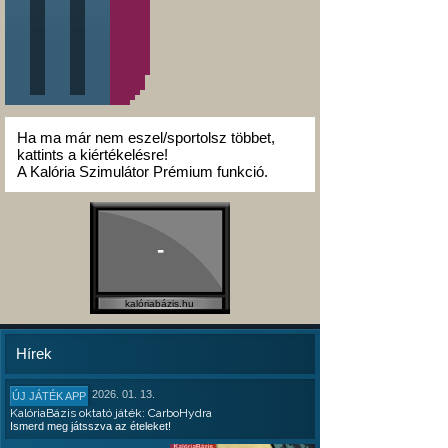
Ha ma már nem eszel/sportolsz többet,
kattints a kiértékelésre!
A Kalória Szimulátor Prémium funkció.
-
kalóriabázis.hu
Hírek
2026. 01. 13.
ÚJ JÁTÉK APP
KalóriaBázis oktató játék: CarboHydra
Ismerd meg játsszva az ételeket!