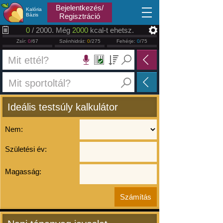
2026.08.07
Bejelentkezés/
Kalória
Bázis
Regisztráció
0
/ 2000. Még
2000
kcal-t ehetsz.
Zsír:
0
/67
Szénhidrát:
0
/275
Fehérje:
0
/75
Ideális testsúly kalkulátor
Nem:
Születési év:
Magasság: