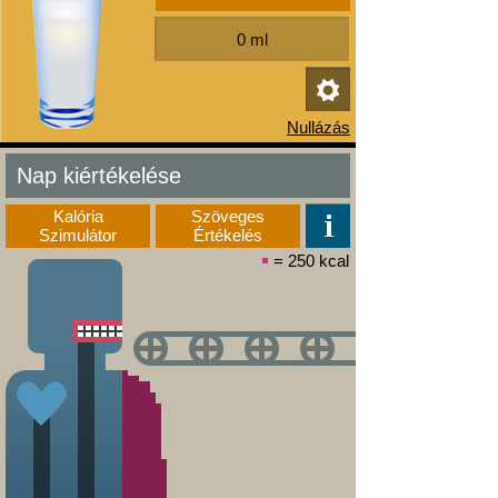
Nap kiértékelése
Kalória
Szöveges
Szimulátor
Értékelés