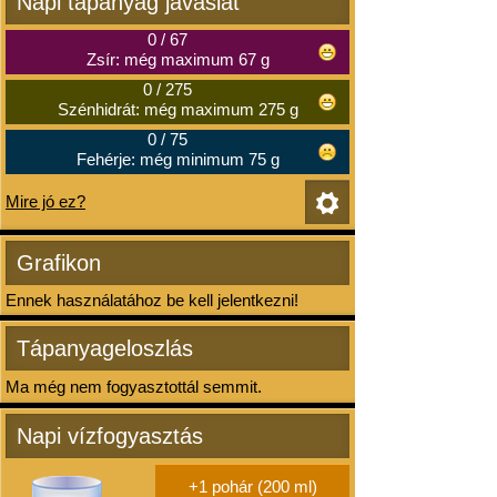
Napi tápanyag javaslat
0
/
67
Zsír: még maximum 67 g
0
/
275
Szénhidrát: még maximum 275 g
0
/
75
Fehérje: még minimum 75 g
Mire jó ez?
Grafikon
Ennek használatához be kell jelentkezni!
Tápanyageloszlás
Ma még nem fogyasztottál semmit.
Napi vízfogyasztás