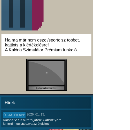
Ha ma már nem eszel/sportolsz többet,
kattints a kiértékelésre!
A Kalória Szimulátor Prémium funkció.
-
kalóriabázis.hu
Hírek
2026. 01. 13.
ÚJ JÁTÉK APP
KalóriaBázis oktató játék: CarboHydra
Ismerd meg játsszva az ételeket!