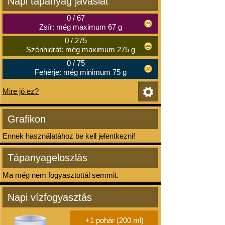
Napi tápanyag javaslat
0
/
67
Zsír: még maximum 67 g
0
/
275
Szénhidrát: még maximum 275 g
0
/
75
Fehérje: még minimum 75 g
Mire jó ez?
Grafikon
Ennek használatához be kell jelentkezni!
Tápanyageloszlás
Ma még nem fogyasztottál semmit.
Napi vízfogyasztás