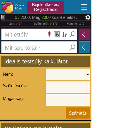
2026.08.06
Bejelentkezés/
Kalória
Bázis
Regisztráció
0
/ 2000. Még
2000
kcal-t ehetsz.
Zsír:
0
/67
Szénhidrát:
0
/275
Fehérje:
0
/75
Ideális testsúly kalkulátor
Nem:
Születési év:
Magasság: