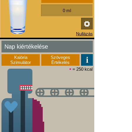
Nap kiértékelése
Kalória
Szöveges
Szimulátor
Értékelés