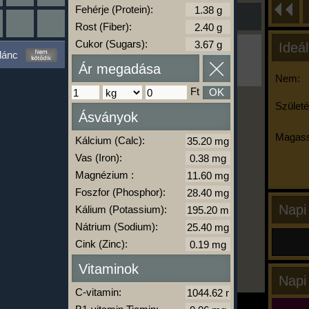
Fehérje (Protein):
Rost (Fiber):
Cukor (Sugars):
Ideál
Ha ma már nem eszel/sportolsz többet,
lánc
kattints a kiértékelésre!
Ár megadása
A Kalória Szimulátor Prémium funkció.
Nem:
Ft
OK
Születé
Ásványok
-
Magass
Kálcium (Calc):
Vas (Iron):
kalóriabázis.hu
Magnézium :
Foszfor (Phosphor):
Napi
Kálium (Potassium):
Nátrium (Sodium):
Cink (Zinc):
Vitaminok
Napi
C-vitamin: