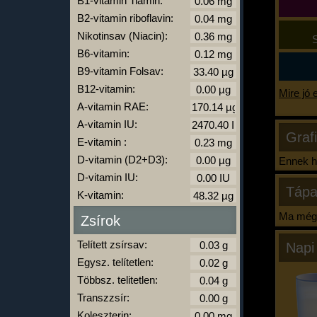
B1-vitamin Tiamin:
B2-vitamin riboflavin:
Nikotinsav (Niacin):
S
B6-vitamin:
B9-vitamin Folsav:
B12-vitamin:
Mire jó 
A-vitamin RAE:
A-vitamin IU:
Graf
E-vitamin :
D-vitamin (D2+D3):
Ennek ha
D-vitamin IU:
Tápa
K-vitamin:
Ma még 
Zsírok
Telített zsírsav:
Napi
Egysz. telítetlen:
Többsz. telitetlen:
Transzzsír:
Koleszterin: