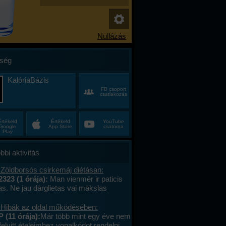
ség
KalóriaBázis
FB csoport
csatlakozás
Értékeld
Értékeld
YouTube
Google
App Store
csatorna
Play
bbi aktivitás
 Zöldborsós csirkemáj diétásan:
2323 (1 órája):
Man vienmēr ir paticis
tas. Ne jau dārglietas vai mākslas
 bet gan sīkumus, kuriem citiem nav
vērtības – stikla pērlītes no vecām
 Hibák az oldal működésében:
uras atradu lietotāju tirgū, koku lapas,
 (11 órája):
Már több mint egy éve nem
vēju starp grāmatu lapām, un dažādas
felvitt ételeimhez vonalkódot rendelni,