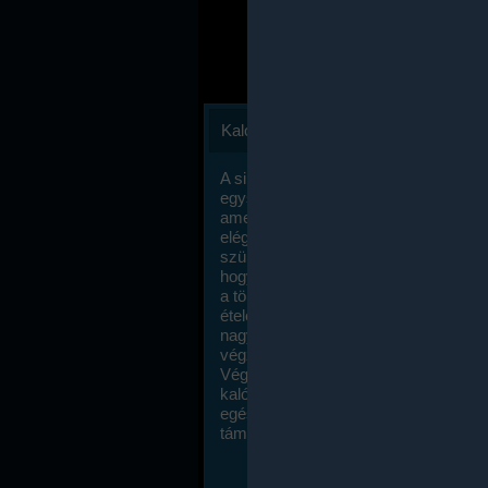
Kalóriaszámlálás
A sikeres fogyás titka valójában igen
egyszerű: égess több energiát, mint
amennyit beviszel. Természetesen e
elég nagy fegyelemre és akaraterőre
szükség, de meglepődve fogod tapasz
hogy a kalóriaszámolás mennyire ru
a többi diétához képest. Itt nincsenek ti
ételek és a megengedett kalóriabevite
nagymértékben növelheted ha testmo
végzel.
Végül, de nem utolsó sorban, a
kalóriaszámolás módszerét a legtöbb
egészségügyi szakorvos ajánlja és
támogatja.
To