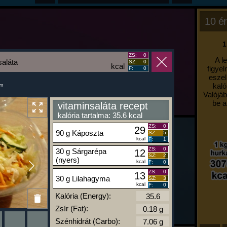
10 ér
1
ZS:
0
A l
saláta
SZ:
0
kcal
figyel
F:
0
eszel
kaló
um
Valójáb
be a
vitaminsaláta recept
kalória tartalma: 35.6 kcal
ZS:
0
29
90 g Káposzta
SZ:
5
kcal
F:
1
ZS:
0
30 g Sárgarépa
12
SZ:
2
(nyers)
kcal
F:
0
ZS:
0
13
30 g Lilahagyma
SZ:
3
kcal
F:
0
Kalória (Energy):
Zsír (Fat):
Szénhidrát (Carbo):