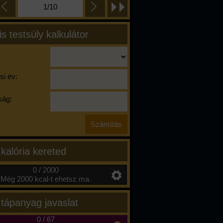
1/10
is testsúly kalkulátor
si év:
ág:
 kalória kereted
0 / 2000
Még 2000 kcal-t ehetsz ma.
 tápanyag javaslat
0
/
67