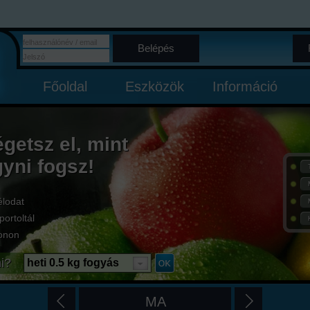
Belépés
Főoldal
Eszközök
Információ
égetsz el, mint
gyni fogsz!
élodat
portoltál
onon
i?
heti 0.5 kg fogyás
MA