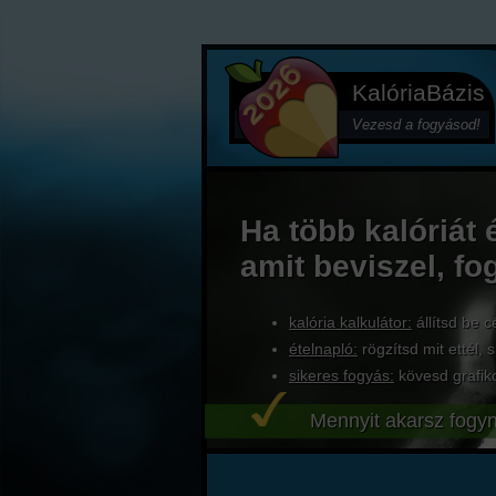
KalóriaBázis
Vezesd a fogyásod!
Ha több kalóriát 
amit beviszel, fo
kalória kalkulátor:
állítsd be c
ételnapló:
rögzítsd mit ettél, s
sikeres fogyás:
kövesd grafik
Mennyit akarsz fogyn