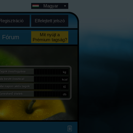
Magyar
Regisztráció
Elfelejtett jelszó
Mit nyújt a
Fórum
Prémium tagság?
Tagok összfogyása:
kg
Ma bevitt összkcal:
kcal
Mai napon aktív tagok:
fő
Kereshető ételek:
db