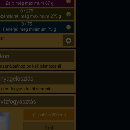
Zsír: még maximum 67 g
0
/
275
zénhidrát: még maximum 275 g
0
/
75
Fehérje: még minimum 75 g
ez?
ikon
sználatához be kell jelentkezni!
nyageloszlás
nem fogyasztottál semmit.
 vízfogyasztás