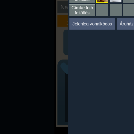
Nap kiértékelése
Címke fotó
feltöltés
Kalória
Szöveges
Szimulátor
Értékelés
Jelenleg vonalkódos
Áruház