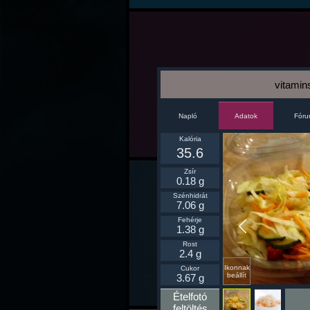
vitamin
Napló
Fór
Adatok
Kalória
35.6
Zsír
0.18 g
Szénhidrát
7.06 g
Fehérje
1.38 g
Rost
2.4 g
Ikonnak
Cukor
beállít
3.67 g
Ételfotó
feltöltés