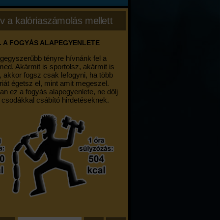
v a kalóriaszámolás mellett
. A FOGYÁS ALAPEGYENLETE
egegyszerűbb tényre hívnánk fel a
med. Akármit is sportolsz, akármit is
, akkor fogsz csak lefogyni, ha több
riát égetsz el, mint amit megeszel.
an ez a fogyás alapegyenlete, ne dőlj
 csodákkal csábító hirdetéseknek.