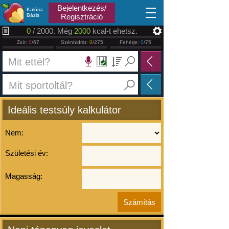
2026.08.07
Bejelentkezés/
Kalória
Bázis
Regisztráció
0
/ 2000. Még
2000
kcal-t ehetsz.
Zsír:
0
/67
Szénhidrát:
0
/275
Fehérje:
0
/75
Ideális testsúly kalkulátor
Nem:
Születési év:
Magasság: