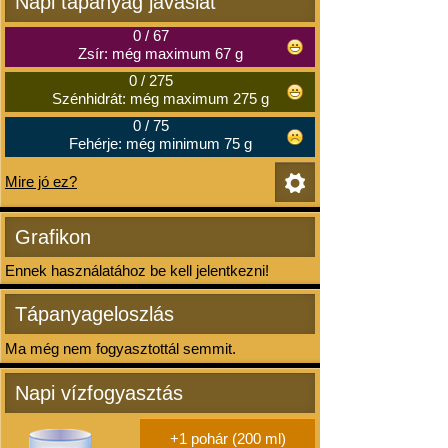
Napi tápanyag javaslat
0
/
67
Zsír: még maximum 67 g
0
/
275
Szénhidrát: még maximum 275 g
0
/
75
Fehérje: még minimum 75 g
Mire jó ez?
Grafikon
Ennek használatához be kell jelentkezni!
Tápanyageloszlás
Ma még nem fogyasztottál semmit.
Napi vízfogyasztás