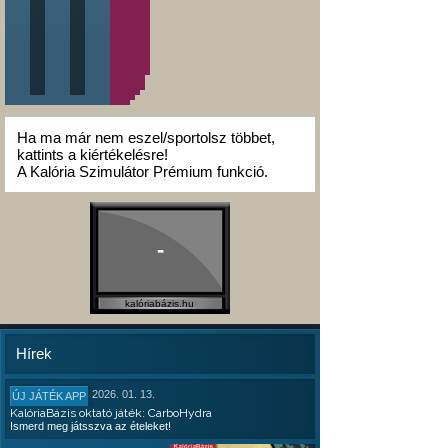
Ha ma már nem eszel/sportolsz többet,
kattints a kiértékelésre!
A Kalória Szimulátor Prémium funkció.
-
kalóriabázis.hu
Hírek
2026. 01. 13.
ÚJ JÁTÉK APP
KalóriaBázis oktató játék: CarboHydra
Ismerd meg játsszva az ételeket!