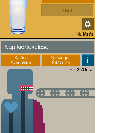
Nap kiértékelése
Kalória
Szöveges
Szimulátor
Értékelés