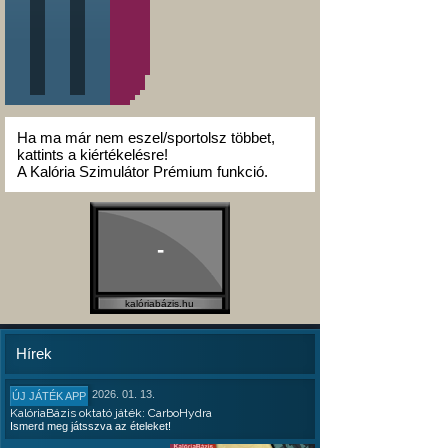
Ha ma már nem eszel/sportolsz többet,
kattints a kiértékelésre!
A Kalória Szimulátor Prémium funkció.
-
kalóriabázis.hu
Hírek
2026. 01. 13.
ÚJ JÁTÉK APP
KalóriaBázis oktató játék: CarboHydra
Ismerd meg játsszva az ételeket!