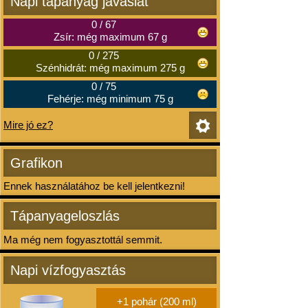
Napi tápanyag javaslat
0
/
67
Zsír: még maximum 67 g
0
/
275
Szénhidrát: még maximum 275 g
0
/
75
Fehérje: még minimum 75 g
Mire jó ez?
Grafikon
Ennek használatához be kell jelentkezni!
Tápanyageloszlás
Ma még nem fogyasztottál semmit.
Napi vízfogyasztás