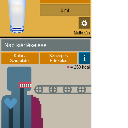
Nap kiértékelése
Kalória
Szöveges
Szimulátor
Értékelés