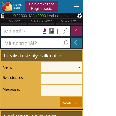
2026.08.07
Bejelentkezés/
Kalória
Bázis
Regisztráció
0
/ 2000. Még
2000
kcal-t ehetsz.
Zsír:
0
/67
Szénhidrát:
0
/275
Fehérje:
0
/75
Ideális testsúly kalkulátor
Nem:
Születési év:
Magasság: