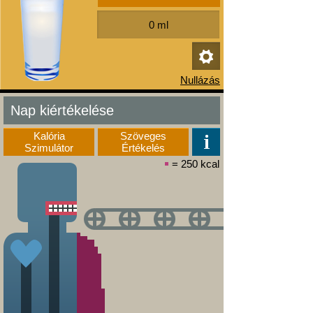
Nap kiértékelése
Kalória
Szöveges
Szimulátor
Értékelés