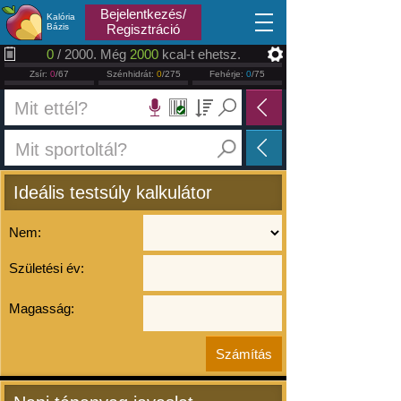
2026.08.08
Bejelentkezés/
Kalória
Bázis
Regisztráció
0
/ 2000. Még
2000
kcal-t ehetsz.
Zsír:
0
/67
Szénhidrát:
0
/275
Fehérje:
0
/75
Ideális testsúly kalkulátor
Nem:
Születési év:
Magasság: