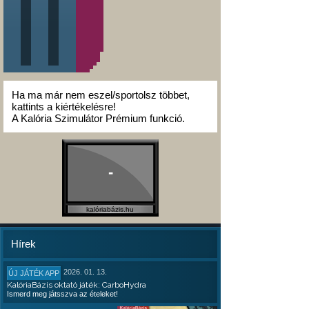
Ha ma már nem eszel/sportolsz többet,
kattints a kiértékelésre!
A Kalória Szimulátor Prémium funkció.
-
kalóriabázis.hu
Hírek
2026. 01. 13.
ÚJ JÁTÉK APP
KalóriaBázis oktató játék: CarboHydra
Ismerd meg játsszva az ételeket!