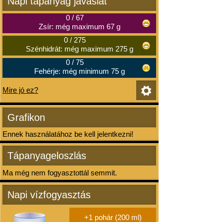
Napi tápanyag javaslat
0
/
67
Zsír: még maximum 67 g
0
/
275
Szénhidrát: még maximum 275 g
0
/
75
Fehérje: még minimum 75 g
Mire jó ez?
Grafikon
Ennek használatához be kell jelentkezni!
Tápanyageloszlás
Ma még nem fogyasztottál semmit.
Napi vízfogyasztás