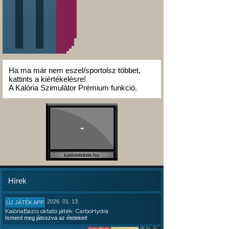
Ha ma már nem eszel/sportolsz többet,
kattints a kiértékelésre!
A Kalória Szimulátor Prémium funkció.
-
kalóriabázis.hu
Hírek
2026. 01. 13.
ÚJ JÁTÉK APP
KalóriaBázis oktató játék: CarboHydra
Ismerd meg játsszva az ételeket!