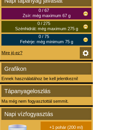
Napi tápanyag javaslat
0
/
67
Zsír: még maximum 67 g
0
/
275
Szénhidrát: még maximum 275 g
0
/
75
Fehérje: még minimum 75 g
Mire jó ez?
Grafikon
Ennek használatához be kell jelentkezni!
Tápanyageloszlás
Ma még nem fogyasztottál semmit.
Napi vízfogyasztás