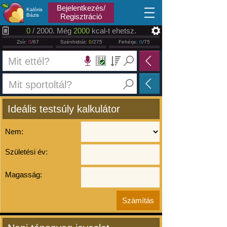
2026.08.07
Bejelentkezés/
Kalória
Bázis
Regisztráció
0
/ 2000. Még
2000
kcal-t ehetsz.
Zsír:
0
/67
Szénhidrát:
0
/275
Fehérje:
0
/75
Ideális testsúly kalkulátor
Nem:
Születési év:
Magasság: