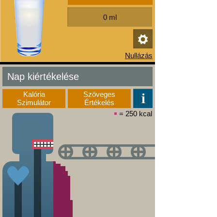
Nap kiértékelése
Kalória
Szöveges
Szimulátor
Értékelés