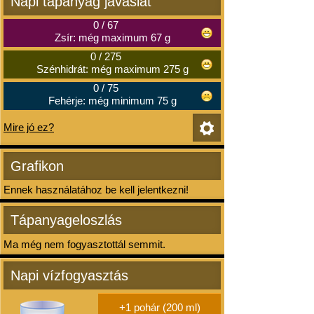
Napi tápanyag javaslat
0
/
67
Zsír: még maximum 67 g
0
/
275
Szénhidrát: még maximum 275 g
0
/
75
Fehérje: még minimum 75 g
Mire jó ez?
Grafikon
Ennek használatához be kell jelentkezni!
Tápanyageloszlás
Ma még nem fogyasztottál semmit.
Napi vízfogyasztás