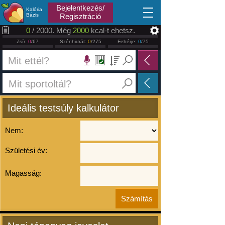
2026.08.10
Bejelentkezés/
Kalória
Bázis
Regisztráció
0
/ 2000. Még
2000
kcal-t ehetsz.
Zsír:
0
/67
Szénhidrát:
0
/275
Fehérje:
0
/75
Ideális testsúly kalkulátor
Nem:
Születési év:
Magasság: