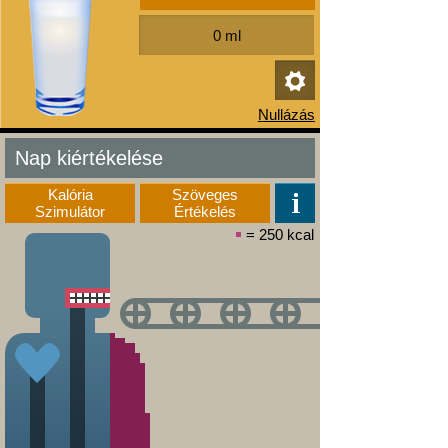
Nap kiértékelése
Kalória
Szöveges
Szimulátor
Értékelés