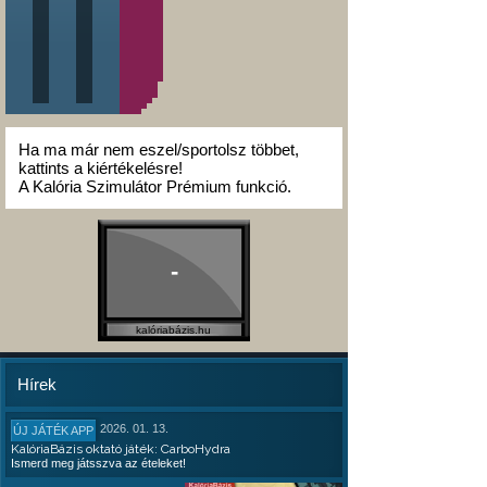
Ha ma már nem eszel/sportolsz többet,
kattints a kiértékelésre!
A Kalória Szimulátor Prémium funkció.
-
kalóriabázis.hu
Hírek
2026. 01. 13.
ÚJ JÁTÉK APP
KalóriaBázis oktató játék: CarboHydra
Ismerd meg játsszva az ételeket!