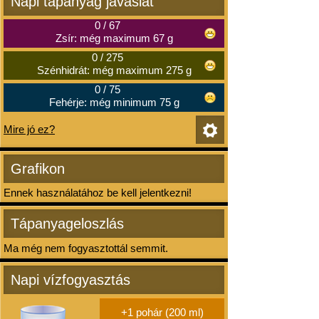
Napi tápanyag javaslat
0
/
67
Zsír: még maximum 67 g
0
/
275
Szénhidrát: még maximum 275 g
0
/
75
Fehérje: még minimum 75 g
Mire jó ez?
Grafikon
Ennek használatához be kell jelentkezni!
Tápanyageloszlás
Ma még nem fogyasztottál semmit.
Napi vízfogyasztás