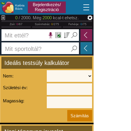
2026.08.08
Bejelentkezés/
Kalória
Bázis
Regisztráció
0
/ 2000. Még
2000
kcal-t ehetsz.
Zsír:
0
/67
Szénhidrát:
0
/275
Fehérje:
0
/75
Ideális testsúly kalkulátor
Nem:
Születési év:
Magasság: