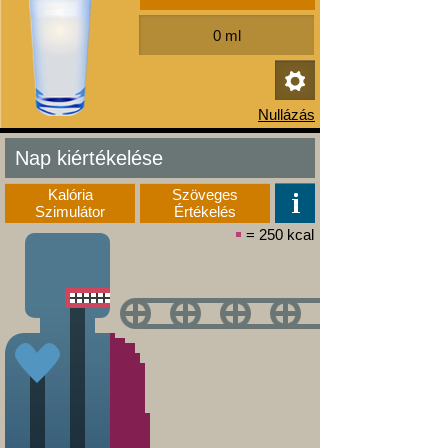
Nap kiértékelése
Kalória
Szöveges
Szimulátor
Értékelés