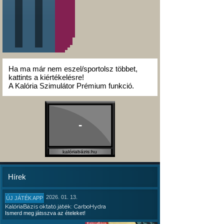
Ha ma már nem eszel/sportolsz többet,
kattints a kiértékelésre!
A Kalória Szimulátor Prémium funkció.
-
kalóriabázis.hu
Hírek
2026. 01. 13.
ÚJ JÁTÉK APP
KalóriaBázis oktató játék: CarboHydra
Ismerd meg játsszva az ételeket!