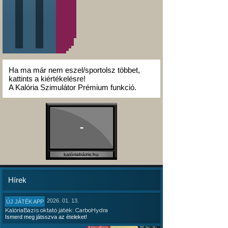
Ha ma már nem eszel/sportolsz többet,
kattints a kiértékelésre!
A Kalória Szimulátor Prémium funkció.
-
kalóriabázis.hu
Hírek
2026. 01. 13.
ÚJ JÁTÉK APP
KalóriaBázis oktató játék: CarboHydra
Ismerd meg játsszva az ételeket!