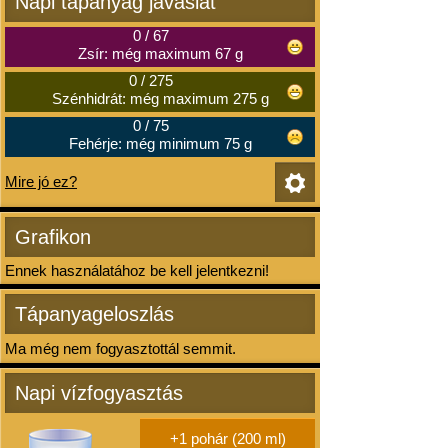
Napi tápanyag javaslat
0
/
67
Zsír: még maximum 67 g
0
/
275
Szénhidrát: még maximum 275 g
0
/
75
Fehérje: még minimum 75 g
Mire jó ez?
Grafikon
Ennek használatához be kell jelentkezni!
Tápanyageloszlás
Ma még nem fogyasztottál semmit.
Napi vízfogyasztás