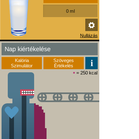
Nap kiértékelése
Kalória
Szöveges
Szimulátor
Értékelés