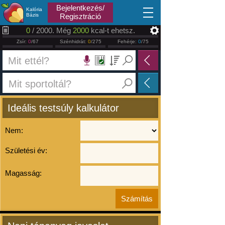
2026.08.07
Bejelentkezés/
Kalória
Bázis
Regisztráció
0
/ 2000. Még
2000
kcal-t ehetsz.
Zsír:
0
/67
Szénhidrát:
0
/275
Fehérje:
0
/75
Ideális testsúly kalkulátor
Nem:
Születési év:
Magasság: