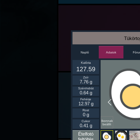
Tükörto
Napló
Fór
Adatok
Kalória
127.59
Zsír
7.76 g
Szénhidrát
0.64 g
Fehérje
12.97 g
Rost
0 g
Ikonnak
Cukor
beállít
0.41 g
Ételfotó
feltöltés