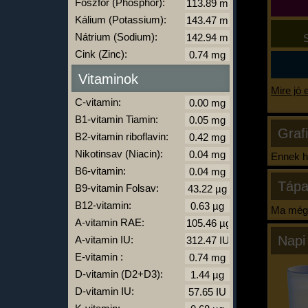
Foszfor (Phosphor):
Kálium (Potassium):
Nátrium (Sodium):
S
Cink (Zinc):
Vitaminok
Mire jó 
C-vitamin:
B1-vitamin Tiamin:
Graf
B2-vitamin riboflavin:
Nikotinsav (Niacin):
Ennek ha
B6-vitamin:
Tápa
B9-vitamin Folsav:
B12-vitamin:
Ma még 
A-vitamin RAE:
Napi
A-vitamin IU:
E-vitamin :
D-vitamin (D2+D3):
D-vitamin IU: