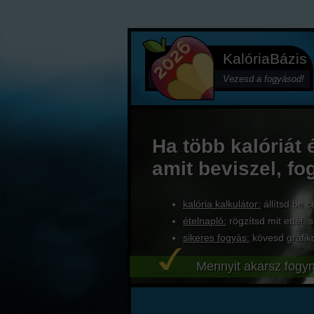
KalóriaBázis
Vezesd a fogyásod!
Ha több kalóriát 
amit beviszel, fo
kalória kalkulátor:
állítsd be c
ételnapló:
rögzítsd mit ettél, s
sikeres fogyás:
kövesd grafik
Mennyit akarsz fogyn