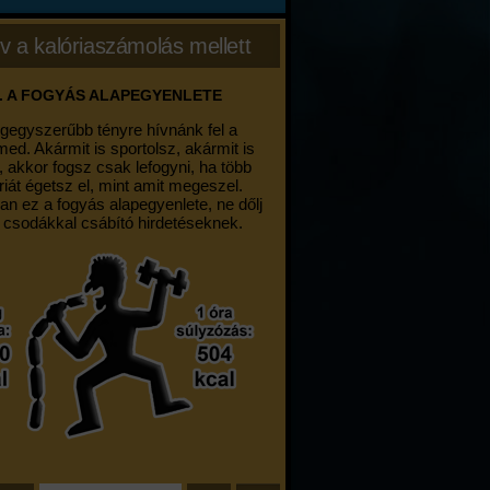
v a kalóriaszámolás mellett
. A FOGYÁS ALAPEGYENLETE
egegyszerűbb tényre hívnánk fel a
med. Akármit is sportolsz, akármit is
, akkor fogsz csak lefogyni, ha több
riát égetsz el, mint amit megeszel.
an ez a fogyás alapegyenlete, ne dőlj
 csodákkal csábító hirdetéseknek.