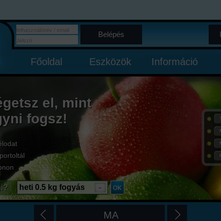
Belépés
Főoldal
Eszközök
Információ
égetsz el, mint
gyni fogsz!
élodat
portoltál
onon
i?
heti 0.5 kg fogyás
MA