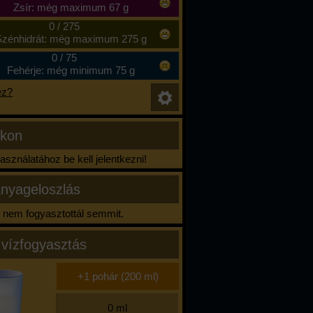
Zsír: még maximum 67 g
0
/
275
zénhidrát: még maximum 275 g
0
/
75
Fehérje: még minimum 75 g
ez?
ikon
sználatához be kell jelentkezni!
nyageloszlás
nem fogyasztottál semmit.
 vízfogyasztás