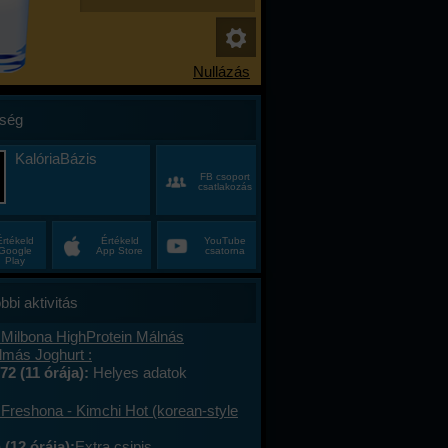
ség
KalóriaBázis
FB csoport
csatlakozás
Értékeld
Értékeld
YouTube
Google
App Store
csatorna
Play
bbi aktivitás
 Milbona HighProtein Málnás
lmás Joghurt :
72 (11 órája):
Helyes adatok
 Freshona - Kimchi Hot (korean-style
(12 órája):
Extra csipis