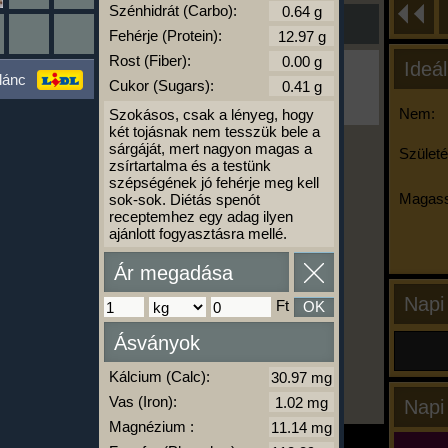
Szénhidrát (Carbo):
Fehérje (Protein):
Rost (Fiber):
Ideál
Ha ma már nem eszel/sportolsz többet,
lánc
Cukor (Sugars):
kattints a kiértékelésre!
A Kalória Szimulátor Prémium funkció.
Nem:
Szokásos, csak a lényeg, hogy
két tojásnak nem tesszük bele a
sárgáját, mert nagyon magas a
Születé
zsírtartalma és a testünk
szépségének jó fehérje meg kell
-
Magass
sok-sok. Diétás spenót
receptemhez egy adag ilyen
ajánlott fogyasztásra mellé.
kalóriabázis.hu
Ár megadása
Napi
Ft
OK
Ásványok
Kálcium (Calc):
Vas (Iron):
Napi
Magnézium :