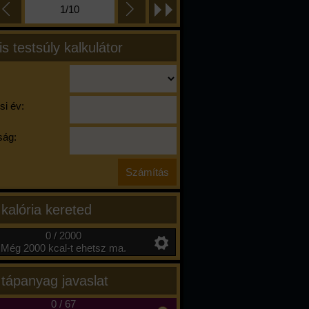
1/10
is testsúly kalkulátor
si év:
ág:
 kalória kereted
0 / 2000
Még 2000 kcal-t ehetsz ma.
 tápanyag javaslat
0
/
67