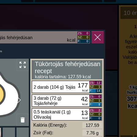
10 ér
1
ZS:
0
A l
jás fehérjedúsan
SZ:
0
kcal
figyel
F:
0
eszel
kaló
um
Valójáb
be a
Tükörtojás fehérjedúsan
recept
kalória tartalma: 127.59 kcal
ZS:
12
177
2 darab (104 g) Tojás
SZ:
1
kcal
F:
14
ZS:
0
3 darab (72 g)
42
SZ:
1
Tojásfehérje
kcal
F:
9
ZS:
2
0.5 teáskanál (1 g)
13
SZ:
0
Olívaolaj
kcal
F:
0
Kalória (Energy):
Zsír (Fat):