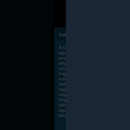
Kalóriaszámlálás
A sikeres fogyás titka valójában igen
egyszerű: égess több energiát, mint
amennyit beviszel. Természetesen e
elég nagy fegyelemre és akaraterőre
szükség, de meglepődve fogod tapasz
hogy a kalóriaszámolás mennyire ru
a többi diétához képest. Itt nincsenek ti
ételek és a megengedett kalóriabevite
nagymértékben növelheted ha testmo
végzel.
Végül, de nem utolsó sorban, a
kalóriaszámolás módszerét a legtöbb
egészségügyi szakorvos ajánlja és
támogatja.
To