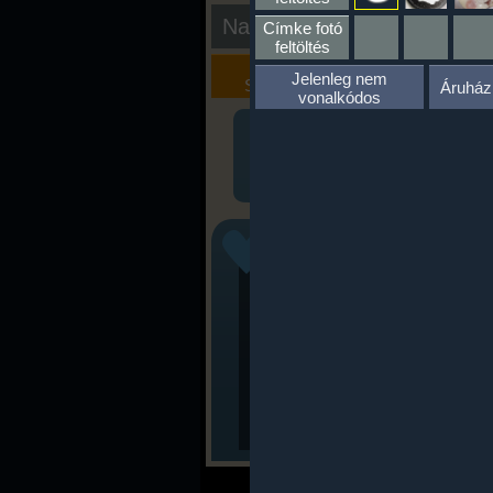
Nap kiértékelése
Címke fotó
feltöltés
Kalória
Szöveges
Jelenleg nem
Szimulátor
Értékelés
Áruház
vonalkódos