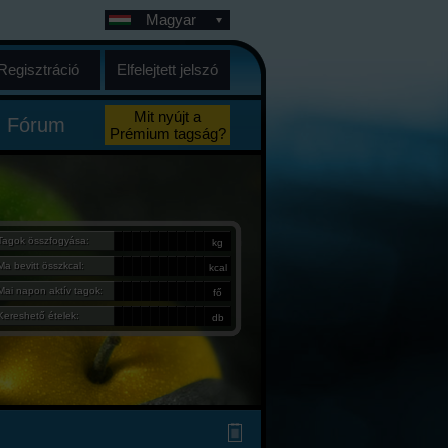
Magyar
Regisztráció
Elfelejtett jelszó
Mit nyújt a
Fórum
Prémium tagság?
Tagok összfogyása:
kg
Ma bevitt összkcal:
kcal
Mai napon aktív tagok:
fő
Kereshető ételek:
db