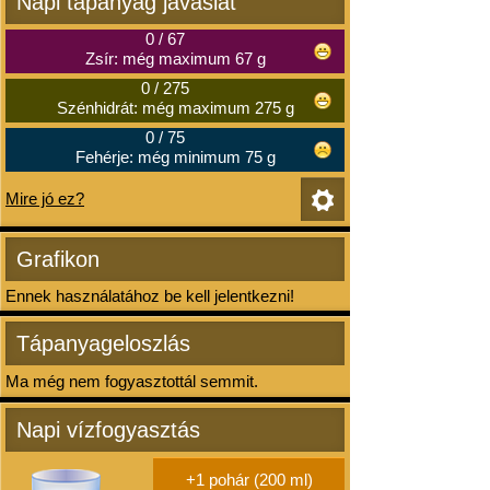
Napi tápanyag javaslat
0
/
67
Zsír: még maximum 67 g
0
/
275
Szénhidrát: még maximum 275 g
0
/
75
Fehérje: még minimum 75 g
Mire jó ez?
Grafikon
Ennek használatához be kell jelentkezni!
Tápanyageloszlás
Ma még nem fogyasztottál semmit.
Napi vízfogyasztás