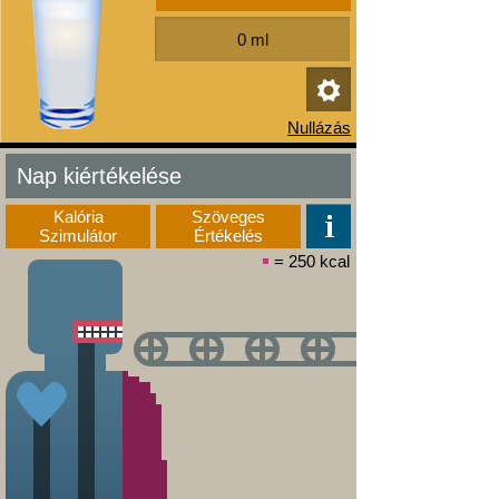
Nap kiértékelése
Kalória
Szöveges
Szimulátor
Értékelés