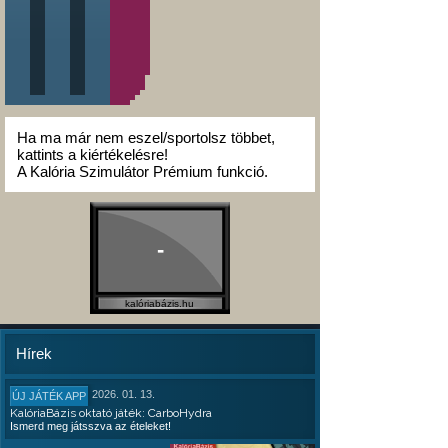
Ha ma már nem eszel/sportolsz többet,
kattints a kiértékelésre!
A Kalória Szimulátor Prémium funkció.
-
kalóriabázis.hu
Hírek
2026. 01. 13.
ÚJ JÁTÉK APP
KalóriaBázis oktató játék: CarboHydra
Ismerd meg játsszva az ételeket!