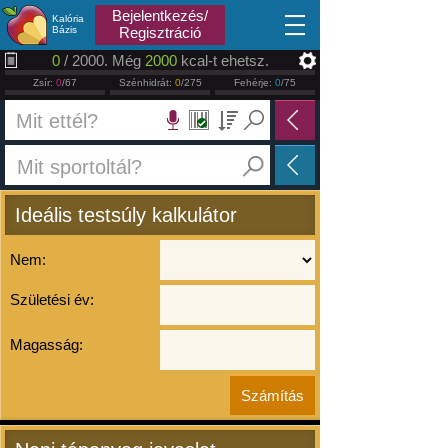
2026.08.07
Bejelentkezés/
Kalória
Bázis
Regisztráció
0
/ 2000. Még
2000
kcal-t ehetsz.
Zsír:
0
/67
Szénhidrát:
0
/275
Fehérje:
0
/75
Ideális testsúly kalkulátor
Nem:
Születési év:
Magasság: