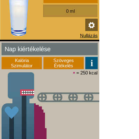
Nap kiértékelése
Kalória
Szöveges
Szimulátor
Értékelés