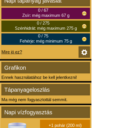
Napi tápanyag javaslat
0
/
67
Zsír: még maximum 67 g
0
/
275
Szénhidrát: még maximum 275 g
0
/
75
Fehérje: még minimum 75 g
Mire jó ez?
Grafikon
Ennek használatához be kell jelentkezni!
Tápanyageloszlás
Ma még nem fogyasztottál semmit.
Napi vízfogyasztás