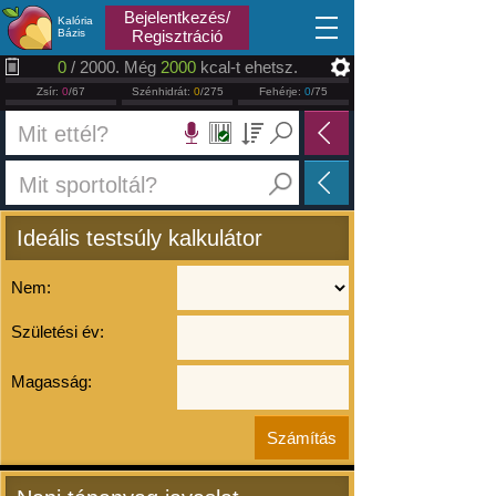
2026.08.07
Bejelentkezés/
Kalória
Bázis
Regisztráció
0
/ 2000. Még
2000
kcal-t ehetsz.
Zsír:
0
/67
Szénhidrát:
0
/275
Fehérje:
0
/75
Ideális testsúly kalkulátor
Nem:
Születési év:
Magasság: