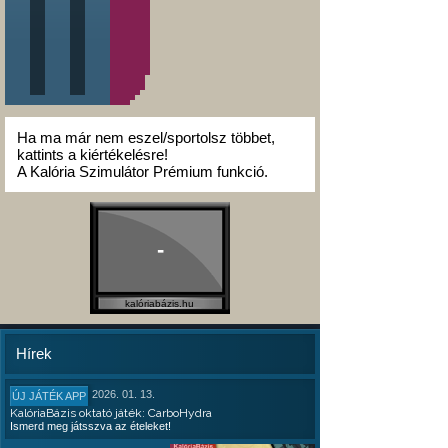
Ha ma már nem eszel/sportolsz többet,
kattints a kiértékelésre!
A Kalória Szimulátor Prémium funkció.
-
kalóriabázis.hu
Hírek
2026. 01. 13.
ÚJ JÁTÉK APP
KalóriaBázis oktató játék: CarboHydra
Ismerd meg játsszva az ételeket!