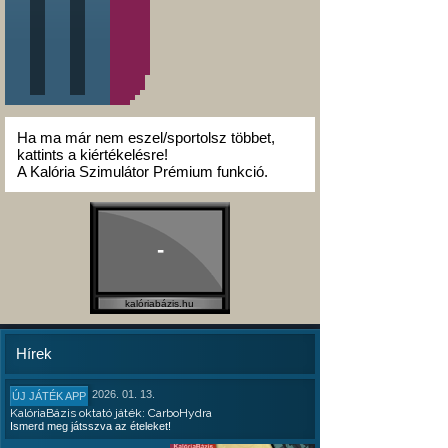
Ha ma már nem eszel/sportolsz többet,
kattints a kiértékelésre!
A Kalória Szimulátor Prémium funkció.
-
kalóriabázis.hu
Hírek
2026. 01. 13.
ÚJ JÁTÉK APP
KalóriaBázis oktató játék: CarboHydra
Ismerd meg játsszva az ételeket!