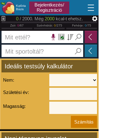
2026.08.08
Bejelentkezés/
Kalória
Bázis
Regisztráció
0
/ 2000. Még
2000
kcal-t ehetsz.
Zsír:
0
/67
Szénhidrát:
0
/275
Fehérje:
0
/75
Ideális testsúly kalkulátor
Nem:
Születési év:
Magasság: