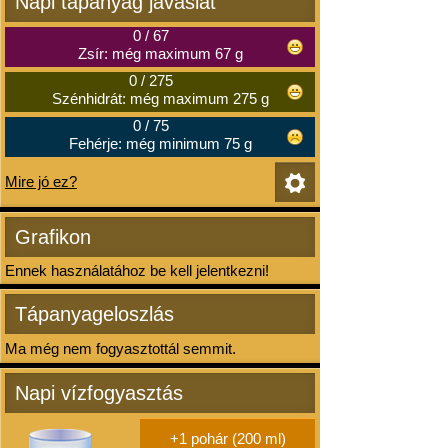
Napi tápanyag javaslat
0
/
67
Zsír: még maximum 67 g
0
/
275
Szénhidrát: még maximum 275 g
0
/
75
Fehérje: még minimum 75 g
Mire jó ez?
Grafikon
Ennek használatához be kell jelentkezni!
Tápanyageloszlás
Ma még nem fogyasztottál semmit.
Napi vízfogyasztás