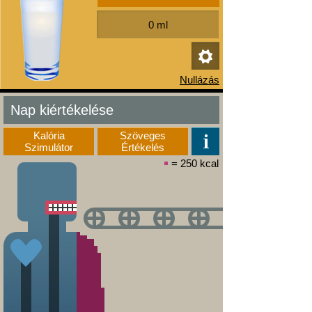
Nap kiértékelése
Kalória
Szöveges
Szimulátor
Értékelés