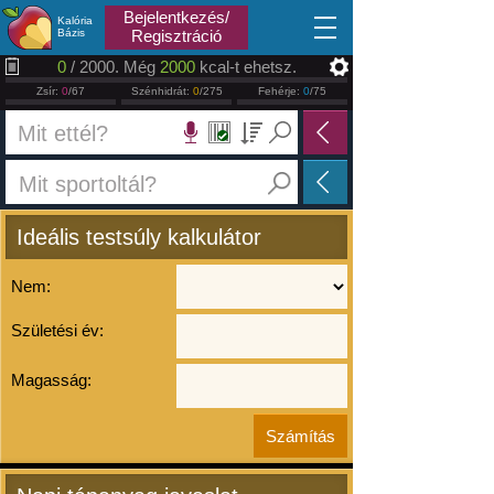
2026.08.09
Bejelentkezés/
Kalória
Bázis
Regisztráció
0
/ 2000. Még
2000
kcal-t ehetsz.
Zsír:
0
/67
Szénhidrát:
0
/275
Fehérje:
0
/75
Ideális testsúly kalkulátor
Nem:
Születési év:
Magasság: