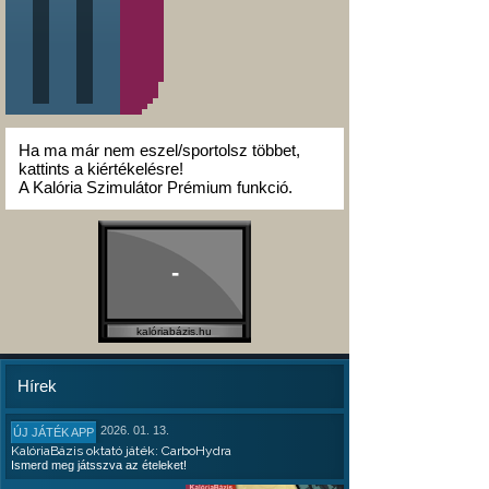
Ha ma már nem eszel/sportolsz többet,
kattints a kiértékelésre!
A Kalória Szimulátor Prémium funkció.
-
kalóriabázis.hu
Hírek
2026. 01. 13.
ÚJ JÁTÉK APP
KalóriaBázis oktató játék: CarboHydra
Ismerd meg játsszva az ételeket!