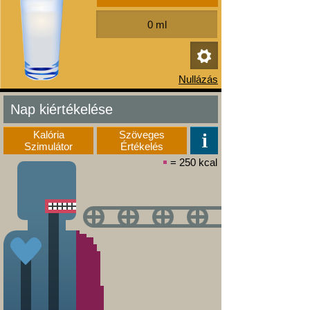
Nap kiértékelése
Kalória
Szöveges
Szimulátor
Értékelés