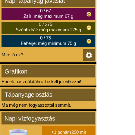
Napi tápanyag javaslat
0
/
67
Zsír: még maximum 67 g
0
/
275
Szénhidrát: még maximum 275 g
0
/
75
Fehérje: még minimum 75 g
Mire jó ez?
Grafikon
Ennek használatához be kell jelentkezni!
Tápanyageloszlás
Ma még nem fogyasztottál semmit.
Napi vízfogyasztás