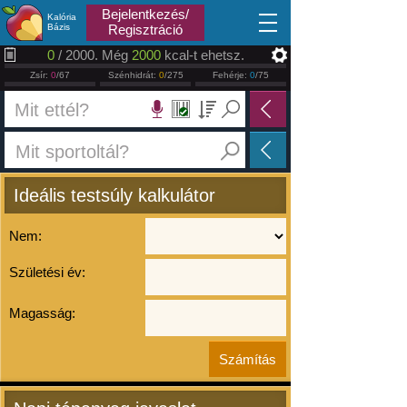
2026.08.08
Bejelentkezés/
Kalória
Bázis
Regisztráció
0
/ 2000. Még
2000
kcal-t ehetsz.
Zsír:
0
/67
Szénhidrát:
0
/275
Fehérje:
0
/75
Ideális testsúly kalkulátor
Nem:
Születési év:
Magasság: