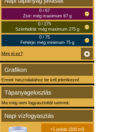
Napi tápanyag javaslat
0
/
67
Zsír: még maximum 67 g
0
/
275
Szénhidrát: még maximum 275 g
0
/
75
Fehérje: még minimum 75 g
Mire jó ez?
Grafikon
Ennek használatához be kell jelentkezni!
Tápanyageloszlás
Ma még nem fogyasztottál semmit.
Napi vízfogyasztás