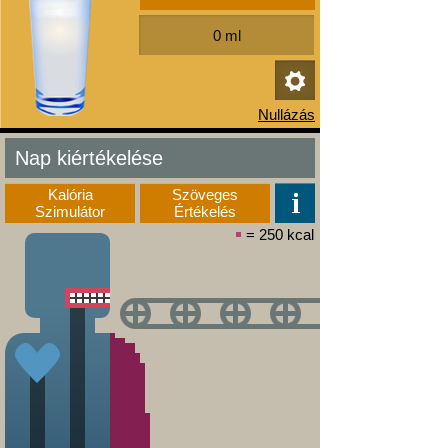
Nap kiértékelése
Kalória
Szöveges
Szimulátor
Értékelés