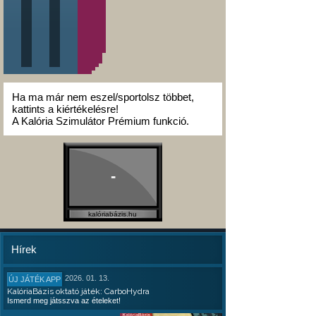
Ha ma már nem eszel/sportolsz többet,
kattints a kiértékelésre!
A Kalória Szimulátor Prémium funkció.
-
kalóriabázis.hu
Hírek
2026. 01. 13.
ÚJ JÁTÉK APP
KalóriaBázis oktató játék: CarboHydra
Ismerd meg játsszva az ételeket!