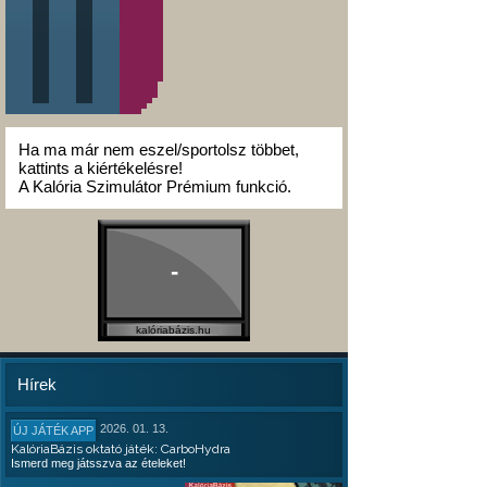
Ha ma már nem eszel/sportolsz többet,
kattints a kiértékelésre!
A Kalória Szimulátor Prémium funkció.
-
kalóriabázis.hu
Hírek
2026. 01. 13.
ÚJ JÁTÉK APP
KalóriaBázis oktató játék: CarboHydra
Ismerd meg játsszva az ételeket!