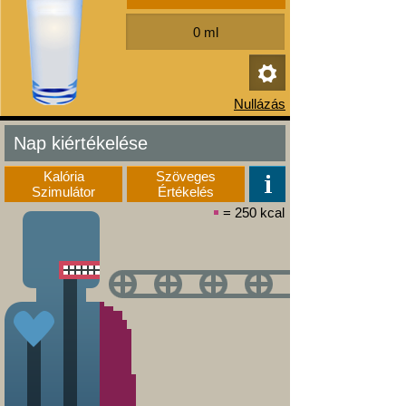
Nap kiértékelése
Kalória
Szöveges
Szimulátor
Értékelés