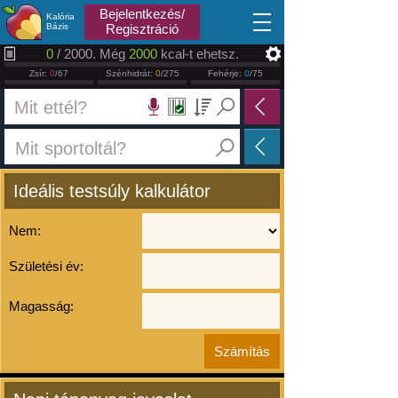
2026.08.06
Bejelentkezés/
Kalória
Bázis
Regisztráció
0
/ 2000. Még
2000
kcal-t ehetsz.
Zsír:
0
/67
Szénhidrát:
0
/275
Fehérje:
0
/75
Ideális testsúly kalkulátor
Nem:
Születési év:
Magasság: