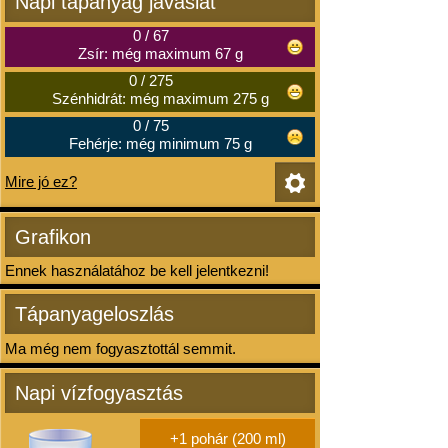
Napi tápanyag javaslat
0
/
67
Zsír: még maximum 67 g
0
/
275
Szénhidrát: még maximum 275 g
0
/
75
Fehérje: még minimum 75 g
Mire jó ez?
Grafikon
Ennek használatához be kell jelentkezni!
Tápanyageloszlás
Ma még nem fogyasztottál semmit.
Napi vízfogyasztás