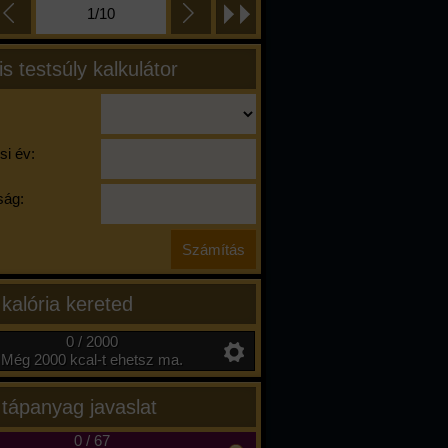
1/10
is testsúly kalkulátor
si év:
ág:
 kalória kereted
0 / 2000
Még 2000 kcal-t ehetsz ma.
 tápanyag javaslat
0
/
67