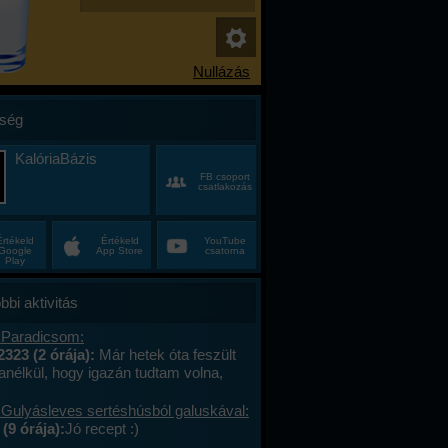
ség
KalóriaBázis
FB csoport
csatlakozás
Értékeld
Értékeld
YouTube
Google
App Store
csatorna
Play
bbi aktivitás
 Paradicsom:
2323 (2 órája):
Már hetek óta feszült
anélkül, hogy igazán tudtam volna,
alán a munkahelyi hajtás, talán az, hogy
ncas éveim közepén egyszer csak
 Gulyásleves sertéshúsból galuskával:
 körülöttem minden, ami régen izgalmas
(9 órája):
Jó recept :)
hétvégék már nem jelentettek semmit, a