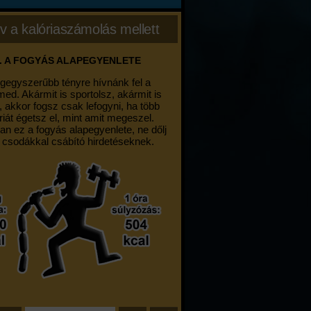
v a kalóriaszámolás mellett
. A FOGYÁS ALAPEGYENLETE
egegyszerűbb tényre hívnánk fel a
med. Akármit is sportolsz, akármit is
, akkor fogsz csak lefogyni, ha több
riát égetsz el, mint amit megeszel.
an ez a fogyás alapegyenlete, ne dőlj
 csodákkal csábító hirdetéseknek.