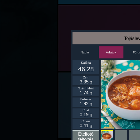
Tojásle
Napló
Fór
Adatok
Kalória
46.28
Zsír
3.35 g
Szénhidrát
1.74 g
Fehérje
1.92 g
Rost
0.19 g
Ikonnak
Cukor
beállít
0.41 g
Ételfotó
feltöltés