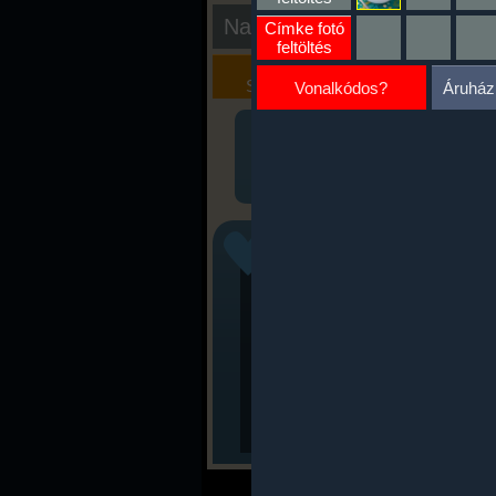
Nap kiértékelése
Címke fotó
feltöltés
Kalória
Szöveges
Szimulátor
Értékelés
Vonalkódos?
Áruház