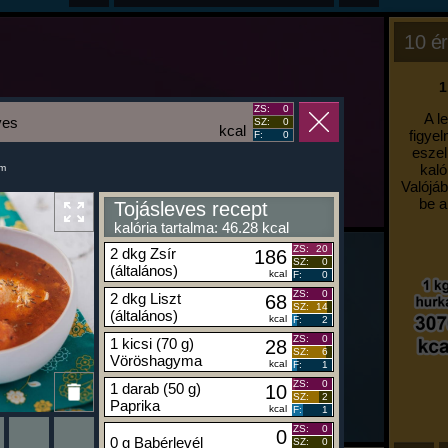
10 ér
1
ZS:
0
A l
ves
SZ:
0
kcal
figyel
F:
0
eszel
kaló
um
Valójáb
be a
Tojásleves recept
kalória tartalma: 46.28 kcal
ZS:
20
2 dkg Zsír
186
SZ:
0
(általános)
kcal
F:
0
ZS:
0
2 dkg Liszt
68
SZ:
14
(általános)
kcal
F:
2
ZS:
0
1 kicsi (70 g)
28
SZ:
6
Vöröshagyma
kcal
F:
1
ZS:
0
1 darab (50 g)
10
SZ:
2
Paprika
kcal
F:
1
ZS:
0
0
0 g Babérlevél
SZ:
0