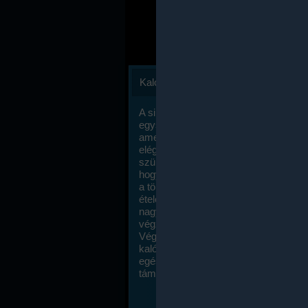
Kalóriaszámlálás
A sikeres fogyás titka valójában igen
egyszerű: égess több energiát, mint
amennyit beviszel. Természetesen e
elég nagy fegyelemre és akaraterőre
szükség, de meglepődve fogod tapasz
hogy a kalóriaszámolás mennyire ru
a többi diétához képest. Itt nincsenek ti
ételek és a megengedett kalóriabevite
nagymértékben növelheted ha testmo
végzel.
Végül, de nem utolsó sorban, a
kalóriaszámolás módszerét a legtöbb
egészségügyi szakorvos ajánlja és
támogatja.
To