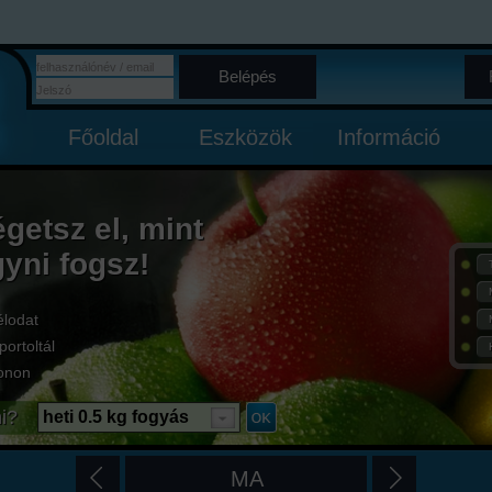
Belépés
Főoldal
Eszközök
Információ
égetsz el, mint
gyni fogsz!
élodat
portoltál
onon
i?
heti 0.5 kg fogyás
MA