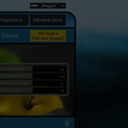
Magyar
Regisztráció
Elfelejtett jelszó
Mit nyújt a
Fórum
Prémium tagság?
Tagok összfogyása:
kg
Ma bevitt összkcal:
kcal
Mai napon aktív tagok:
fő
Kereshető ételek:
db