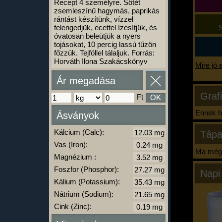
Recept 4 személyre. Sötét
zsemleszínű hagymás, paprikás
rántást készítünk, vízzel
felengedjük, ecettel ízesítjük, és
S
óvatosan beleütjük a nyers
tojásokat, 10 percig lassú tűzön
főzzük. Tejföllel tálaljuk. Forrás:
Horváth Ilona Szakácskönyv
Mire jó 
Ár megadása
Graf
Ft
OK
Ennek ha
Ásványok
Kálcium (Calc):
Tápa
Vas (Iron):
Ma még 
Magnézium :
Foszfor (Phosphor):
Napi
Kálium (Potassium):
Nátrium (Sodium):
Cink (Zinc):