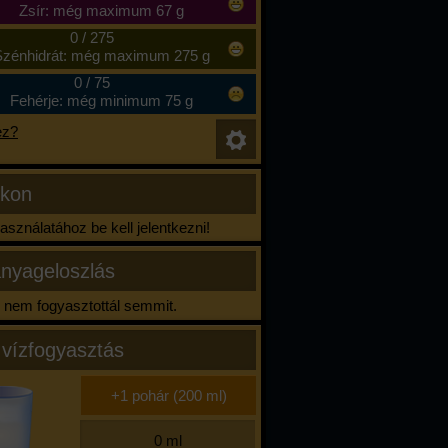
Zsír: még maximum 67 g
0
/
275
zénhidrát: még maximum 275 g
0
/
75
Fehérje: még minimum 75 g
ez?
ikon
sználatához be kell jelentkezni!
nyageloszlás
nem fogyasztottál semmit.
 vízfogyasztás