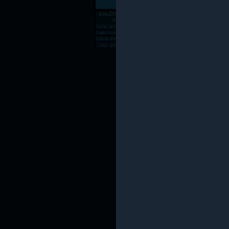
KALÓRIATÁBLÁZAT
Gabona, mag, örlemény
Pékáru, é
Tejtermék
Sajt
tojás
banán
csirkemell
rizs
alma
zabpehely
sör
dinnye
paradics
süt
csirkecomb
karfiol
sárgadinnye
gomba
kenyér
főtt rizs
csirkemáj
sárgarépa
húsleves
cukk
spenót
lecsó
rozskenyér
vodka
fagyi
lencse
sajt
rántott csirkeme
tészta
kuk
vaj
pulykamell
pogácsa
teljes kiőrlésû kenyér
fasírt
mák
sült csirkecomb
lazac
kókuszzsí
sav
Az oldal csak saját felelőssé