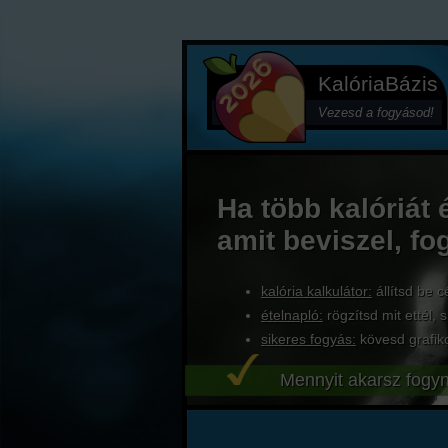
KalóriaBázis
Vezesd a fogyásod!
Ha több kalóriát 
amit beviszel, fo
kalória kalkulátor:
állítsd be c
ételnapló:
rögzítsd mit ettél, s
sikeres fogyás:
kövesd grafik
Mennyit akarsz fogyn