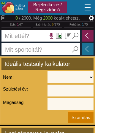
2026.08.07
Bejelentkezés/
Kalória
Bázis
Regisztráció
0
/ 2000. Még
2000
kcal-t ehetsz.
Zsír:
0
/67
Szénhidrát:
0
/275
Fehérje:
0
/75
Ideális testsúly kalkulátor
Nem:
Születési év:
Magasság: