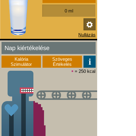
Nap kiértékelése
Kalória
Szöveges
Szimulátor
Értékelés