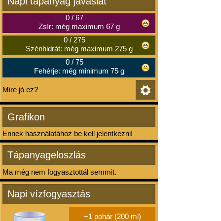
Napi tápanyag javaslat
0
/
67
Zsír: még maximum 67 g
0
/
275
Szénhidrát: még maximum 275 g
0
/
75
Fehérje: még minimum 75 g
Mire jó ez?
Grafikon
Ennek használatához be kell jelentkezni!
Tápanyageloszlás
Ma még nem fogyasztottál semmit.
Napi vízfogyasztás