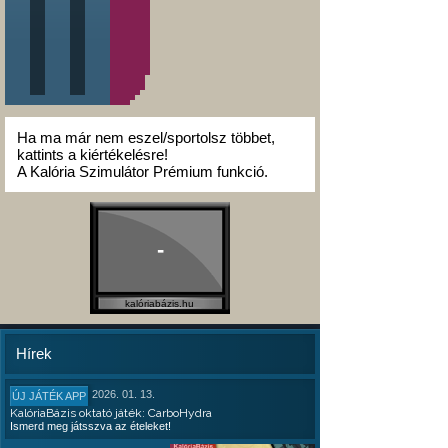
Ha ma már nem eszel/sportolsz többet,
kattints a kiértékelésre!
A Kalória Szimulátor Prémium funkció.
-
kalóriabázis.hu
Hírek
2026. 01. 13.
ÚJ JÁTÉK APP
KalóriaBázis oktató játék: CarboHydra
Ismerd meg játsszva az ételeket!