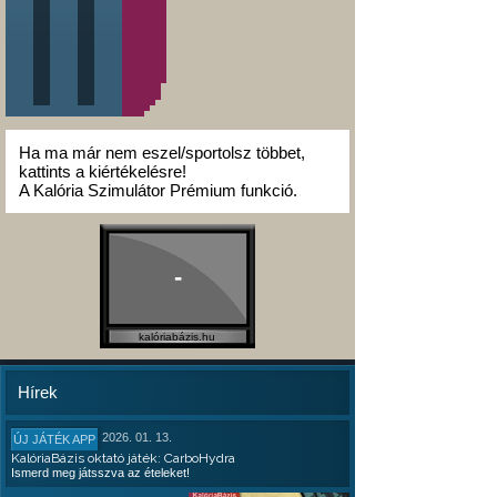
Ha ma már nem eszel/sportolsz többet,
kattints a kiértékelésre!
A Kalória Szimulátor Prémium funkció.
-
kalóriabázis.hu
Hírek
2026. 01. 13.
ÚJ JÁTÉK APP
KalóriaBázis oktató játék: CarboHydra
Ismerd meg játsszva az ételeket!