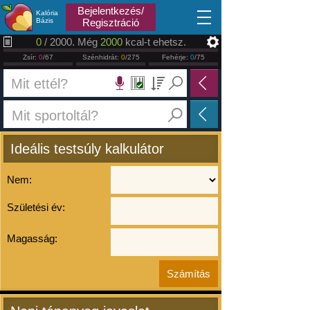
2026.08.06
Bejelentkezés/
Kalória
Bázis
Regisztráció
0
/ 2000. Még
2000
kcal-t ehetsz.
Zsír:
0
/67
Szénhidrát:
0
/275
Fehérje:
0
/75
Ideális testsúly kalkulátor
Nem:
Születési év:
Magasság: