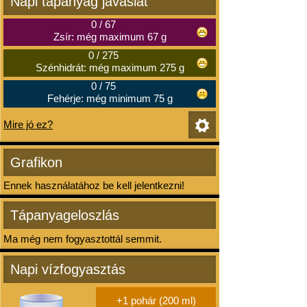
Napi tápanyag javaslat
0
/
67
Zsír: még maximum 67 g
0
/
275
Szénhidrát: még maximum 275 g
0
/
75
Fehérje: még minimum 75 g
Mire jó ez?
Grafikon
Ennek használatához be kell jelentkezni!
Tápanyageloszlás
Ma még nem fogyasztottál semmit.
Napi vízfogyasztás