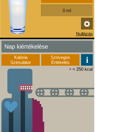
Nap kiértékelése
Kalória
Szöveges
Szimulátor
Értékelés