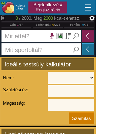
2026.08.09
Bejelentkezés/
Kalória
Bázis
Regisztráció
0
/ 2000. Még
2000
kcal-t ehetsz.
Zsír:
0
/67
Szénhidrát:
0
/275
Fehérje:
0
/75
Ideális testsúly kalkulátor
Nem:
Születési év:
Magasság: