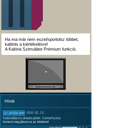
Ha ma már nem eszel/sportolsz többet,
kattints a kiértékelésre!
A Kalória Szimulátor Prémium funkció.
-
kalóriabázis.hu
Hírek
2026. 01. 13.
ÚJ JÁTÉK APP
KalóriaBázis oktató játék: CarboHydra
Ismerd meg játsszva az ételeket!