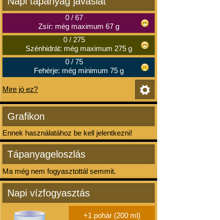
Napi tápanyag javaslat
0
/
67
Zsír: még maximum 67 g
0
/
275
Szénhidrát: még maximum 275 g
0
/
75
Fehérje: még minimum 75 g
Mire jó ez?
Grafikon
Ennek használatához be kell jelentkezni!
Tápanyageloszlás
Ma még nem fogyasztottál semmit.
Napi vízfogyasztás