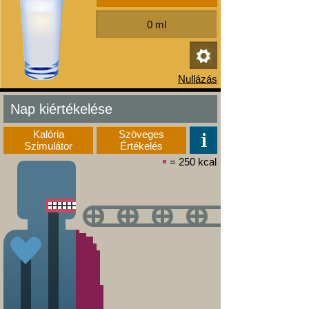
Nap kiértékelése
Kalória
Szöveges
Szimulátor
Értékelés