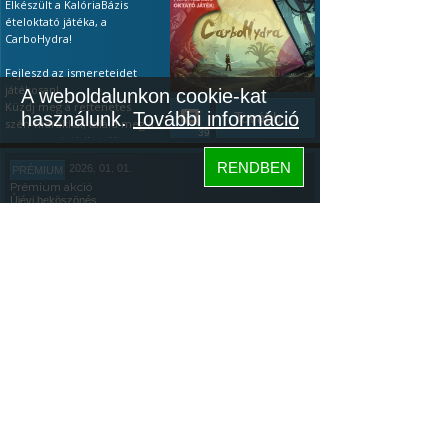
Elkészült a KalóriaBázis
ételoktató játéka, a
CarboHydra!
Fejleszd az ismereteidet
játékosan!
A weboldalunkon cookie-kat
Küzdj meg a rettenetes
használunk.
További információ
Tovább...
szén-hidrákkal, találd meg a
39
gyenge pointjaikat. Ha a
tápanyagok terén még
RENDBEN
2026. 01. 01.
PRÉMIUM
kezdő vagy, akkor a
Prémium akció
leggyakoribb ételeken
Újévi beköszönés
gyakorolhatsz és játékosan
vizsgázhatsz (ingyenesen is).
ÚJÉVI PRÉMIUM AKCIÓ ÉS
Ha pedig profi vagy, teszteld
EGY KALÓRIABÁZIS JÁTÉK
a tudásod: az első 20 étel
után kapsz egy értékelést!
Köszöntünk mindenkit az
Újévben: az újonnan
Megjegyzés: minden egyes
elszántakat, a régi tagokat,
letöltés aranyat ér az
és az újrakezdőket!
Tovább...
algoritmusnak, főleg így az
Szeretném megosztani
154
elején, ezért nagyon
veletek, hogy a napokban
köszönöm, ha kipróbálod.
elkészült a KalóriaBázis
Közösség
ételoktató játéka,
Hogyan kell
a
CarboHydra.
játszani:
Bemutató videó itt.
Hogyan kell
KalóriaBázis
A játék letöltése:
Google
játszani:
Bemutató videó itt