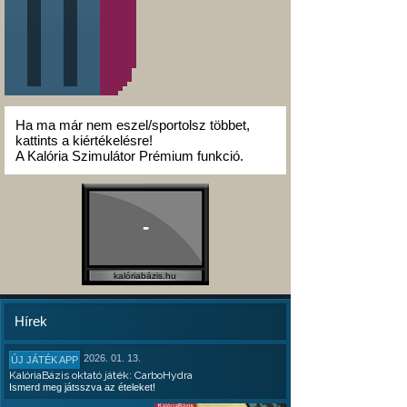
Ha ma már nem eszel/sportolsz többet,
kattints a kiértékelésre!
A Kalória Szimulátor Prémium funkció.
-
kalóriabázis.hu
Hírek
2026. 01. 13.
ÚJ JÁTÉK APP
KalóriaBázis oktató játék: CarboHydra
Ismerd meg játsszva az ételeket!