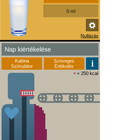
Nap kiértékelése
Kalória
Szöveges
Szimulátor
Értékelés