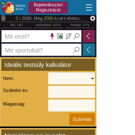
2026.08.08
Bejelentkezés/
Kalória
Bázis
Regisztráció
0
/ 2000. Még
2000
kcal-t ehetsz.
Zsír:
0
/67
Szénhidrát:
0
/275
Fehérje:
0
/75
Ideális testsúly kalkulátor
Nem:
Születési év:
Magasság: