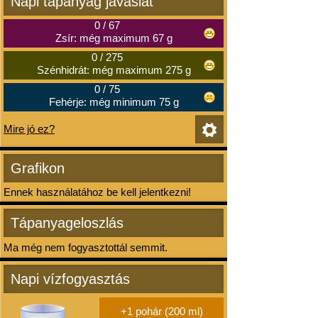
Napi tápanyag javaslat
0
/
67
Zsír: még maximum 67 g
0
/
275
Szénhidrát: még maximum 275 g
0
/
75
Fehérje: még minimum 75 g
Mire jó ez?
Grafikon
Ennek használatához be kell jelentkezni!
Tápanyageloszlás
Ma még nem fogyasztottál semmit.
Napi vízfogyasztás