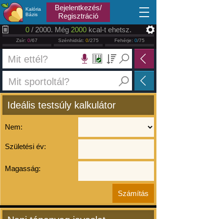
2026.08.06
Bejelentkezés/
Kalória
Bázis
Regisztráció
0
/ 2000. Még
2000
kcal-t ehetsz.
Zsír:
0
/67
Szénhidrát:
0
/275
Fehérje:
0
/75
Ideális testsúly kalkulátor
Nem:
Születési év:
Magasság: