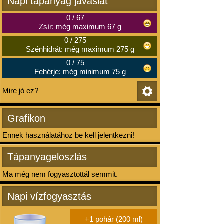
Napi tápanyag javaslat
0
/
67
Zsír: még maximum 67 g
0
/
275
Szénhidrát: még maximum 275 g
0
/
75
Fehérje: még minimum 75 g
Mire jó ez?
Grafikon
Ennek használatához be kell jelentkezni!
Tápanyageloszlás
Ma még nem fogyasztottál semmit.
Napi vízfogyasztás