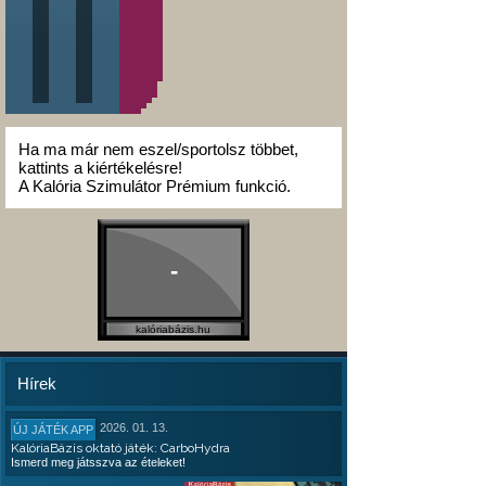
Ha ma már nem eszel/sportolsz többet,
kattints a kiértékelésre!
A Kalória Szimulátor Prémium funkció.
-
kalóriabázis.hu
Hírek
2026. 01. 13.
ÚJ JÁTÉK APP
KalóriaBázis oktató játék: CarboHydra
Ismerd meg játsszva az ételeket!