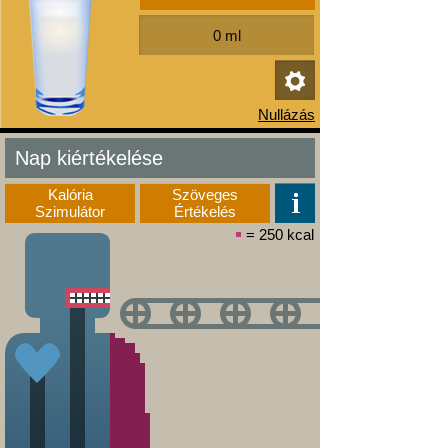
Nap kiértékelése
Kalória
Szöveges
Szimulátor
Értékelés