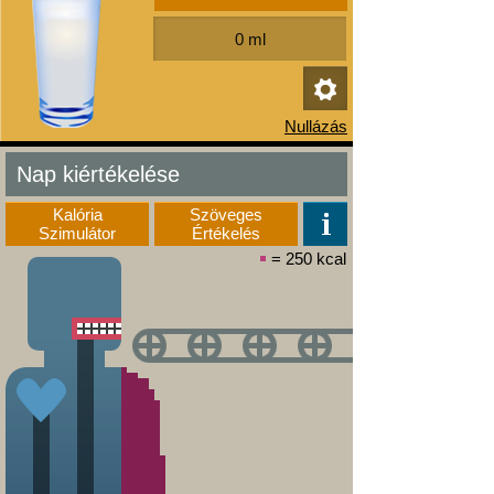
Nap kiértékelése
Kalória
Szöveges
Szimulátor
Értékelés