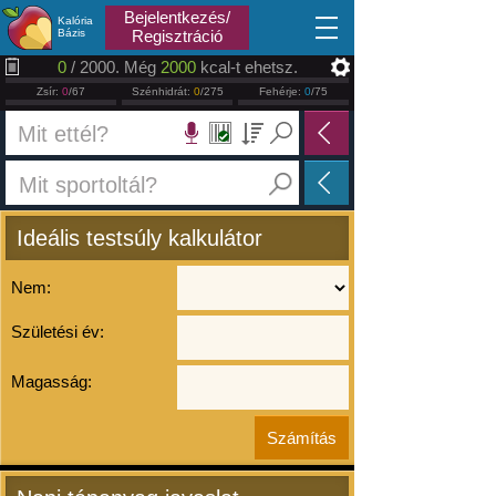
2026.08.07
Bejelentkezés/
Kalória
Bázis
Regisztráció
0
/ 2000. Még
2000
kcal-t ehetsz.
Zsír:
0
/67
Szénhidrát:
0
/275
Fehérje:
0
/75
Ideális testsúly kalkulátor
Nem:
Születési év:
Magasság: