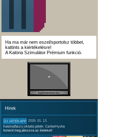
Ha ma már nem eszel/sportolsz többet,
kattints a kiértékelésre!
A Kalória Szimulátor Prémium funkció.
-
kalóriabázis.hu
Hírek
2026. 01. 13.
ÚJ JÁTÉK APP
KalóriaBázis oktató játék: CarboHydra
Ismerd meg játsszva az ételeket!