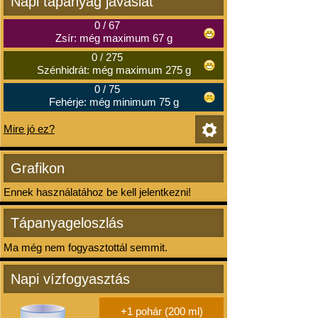
Napi tápanyag javaslat
0
/
67
Zsír: még maximum 67 g
0
/
275
Szénhidrát: még maximum 275 g
0
/
75
Fehérje: még minimum 75 g
Mire jó ez?
Grafikon
Ennek használatához be kell jelentkezni!
Tápanyageloszlás
Ma még nem fogyasztottál semmit.
Napi vízfogyasztás