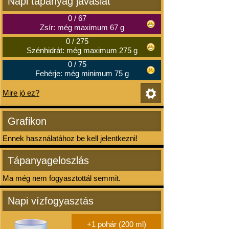
Napi tápanyag javaslat
0
/
67
Zsír: még maximum 67 g
0
/
275
Szénhidrát: még maximum 275 g
0
/
75
Fehérje: még minimum 75 g
Mire jó ez?
Grafikon
Ennek használatához be kell jelentkezni!
Tápanyageloszlás
Ma még nem fogyasztottál semmit.
Napi vízfogyasztás