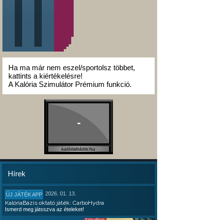
Ha ma már nem eszel/sportolsz többet,
kattints a kiértékelésre!
A Kalória Szimulátor Prémium funkció.
-
kalóriabázis.hu
Hírek
2026. 01. 13.
ÚJ JÁTÉK APP
KalóriaBázis oktató játék: CarboHydra
Ismerd meg játsszva az ételeket!