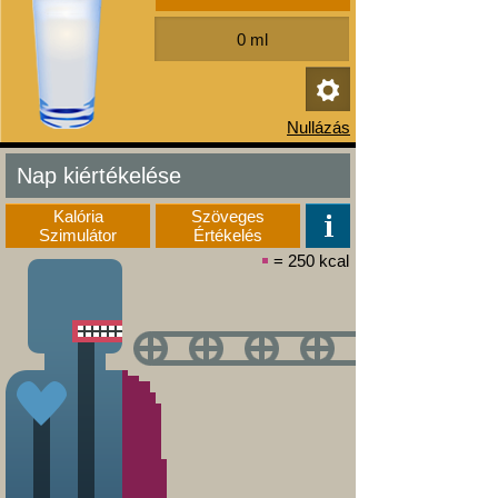
Nap kiértékelése
Kalória
Szöveges
Szimulátor
Értékelés