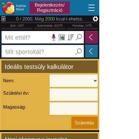
2026.08.09
Bejelentkezés/
Kalória
Bázis
Regisztráció
0
/ 2000. Még
2000
kcal-t ehetsz.
Zsír:
0
/67
Szénhidrát:
0
/275
Fehérje:
0
/75
Ideális testsúly kalkulátor
Nem:
Születési év:
Magasság: