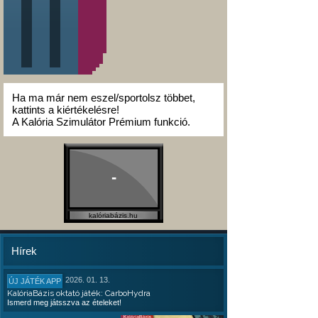
Ha ma már nem eszel/sportolsz többet,
kattints a kiértékelésre!
A Kalória Szimulátor Prémium funkció.
-
kalóriabázis.hu
Hírek
2026. 01. 13.
ÚJ JÁTÉK APP
KalóriaBázis oktató játék: CarboHydra
Ismerd meg játsszva az ételeket!