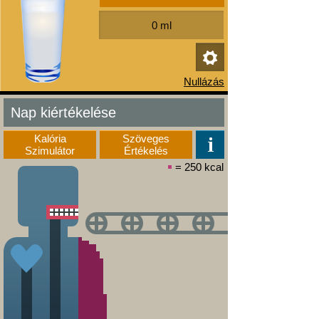
Nap kiértékelése
Kalória
Szöveges
Szimulátor
Értékelés