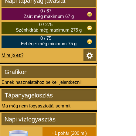
Napi tápanyag javaslat
0
/
67
Zsír: még maximum 67 g
0
/
275
Szénhidrát: még maximum 275 g
0
/
75
Fehérje: még minimum 75 g
Mire jó ez?
Grafikon
Ennek használatához be kell jelentkezni!
Tápanyageloszlás
Ma még nem fogyasztottál semmit.
Napi vízfogyasztás