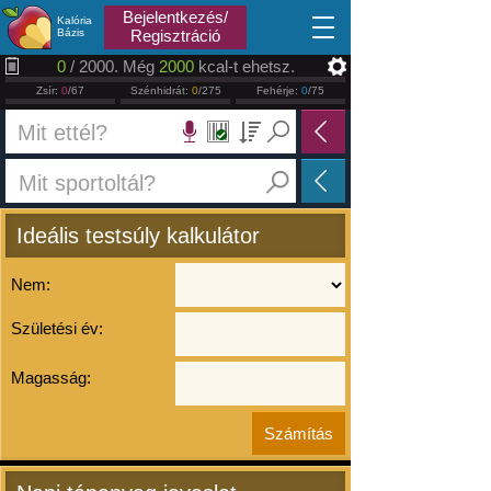
2026.08.08
Bejelentkezés/
Kalória
Bázis
Regisztráció
0
/ 2000. Még
2000
kcal-t ehetsz.
Zsír:
0
/67
Szénhidrát:
0
/275
Fehérje:
0
/75
Ideális testsúly kalkulátor
Nem:
Születési év:
Magasság: