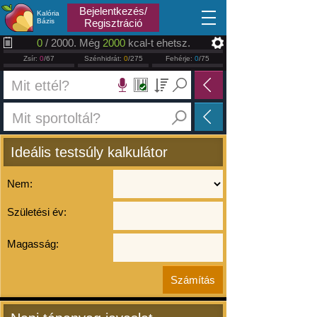
2026.08.09
Bejelentkezés/
Kalória
Bázis
Regisztráció
0
/ 2000. Még
2000
kcal-t ehetsz.
Zsír:
0
/67
Szénhidrát:
0
/275
Fehérje:
0
/75
Ideális testsúly kalkulátor
Nem:
Születési év:
Magasság: