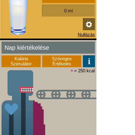
Nap kiértékelése
Kalória
Szöveges
Szimulátor
Értékelés