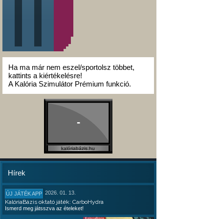
Ha ma már nem eszel/sportolsz többet,
kattints a kiértékelésre!
A Kalória Szimulátor Prémium funkció.
-
kalóriabázis.hu
Hírek
2026. 01. 13.
ÚJ JÁTÉK APP
KalóriaBázis oktató játék: CarboHydra
Ismerd meg játsszva az ételeket!