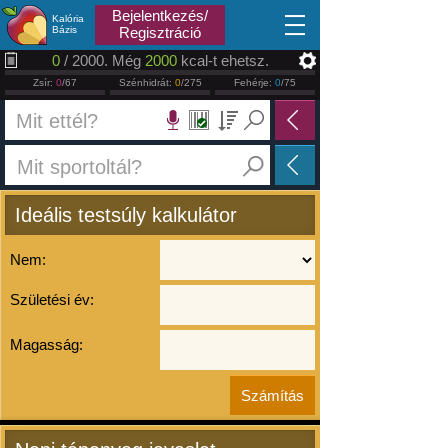
2026.08.10
Bejelentkezés/
Kalória
Bázis
Regisztráció
0
/ 2000. Még
2000
kcal-t ehetsz.
Zsír:
0
/67
Szénhidrát:
0
/275
Fehérje:
0
/75
Ideális testsúly kalkulátor
Nem:
Születési év:
Magasság: