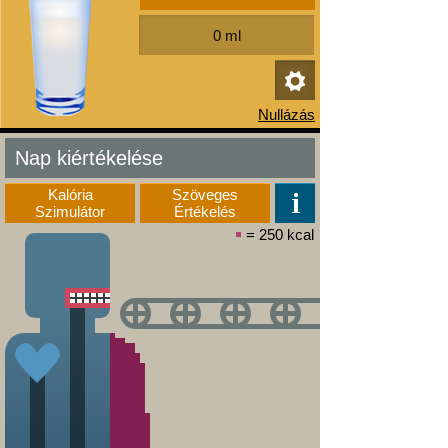
Nap kiértékelése
Kalória
Szöveges
Szimulátor
Értékelés