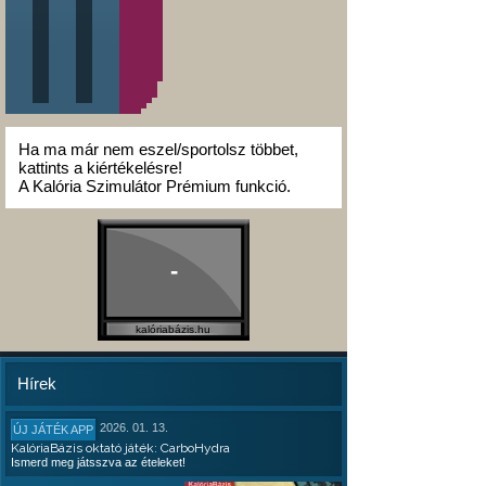
Ha ma már nem eszel/sportolsz többet,
kattints a kiértékelésre!
A Kalória Szimulátor Prémium funkció.
-
kalóriabázis.hu
Hírek
2026. 01. 13.
ÚJ JÁTÉK APP
KalóriaBázis oktató játék: CarboHydra
Ismerd meg játsszva az ételeket!