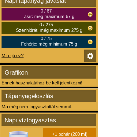
Napi tápanyag javaslat
0
/
67
Zsír: még maximum 67 g
0
/
275
Szénhidrát: még maximum 275 g
0
/
75
Fehérje: még minimum 75 g
Mire jó ez?
Grafikon
Ennek használatához be kell jelentkezni!
Tápanyageloszlás
Ma még nem fogyasztottál semmit.
Napi vízfogyasztás