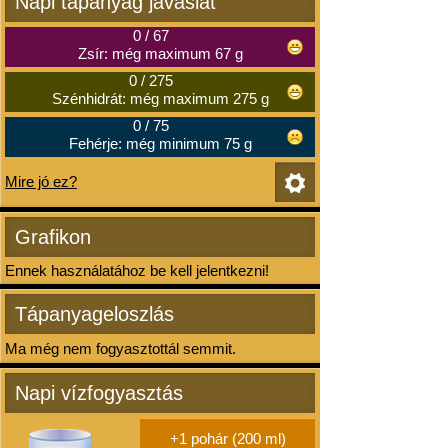
Napi tápanyag javaslat
0
/
67
Zsír: még maximum 67 g
0
/
275
Szénhidrát: még maximum 275 g
0
/
75
Fehérje: még minimum 75 g
Mire jó ez?
Grafikon
Ennek használatához be kell jelentkezni!
Tápanyageloszlás
Ma még nem fogyasztottál semmit.
Napi vízfogyasztás