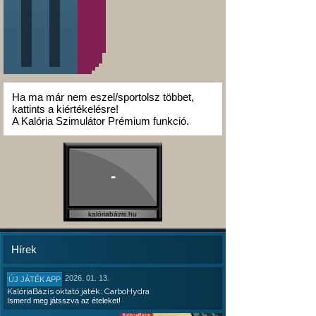
Ha ma már nem eszel/sportolsz többet,
kattints a kiértékelésre!
A Kalória Szimulátor Prémium funkció.
-
kalóriabázis.hu
Hírek
2026. 01. 13.
ÚJ JÁTÉK APP
KalóriaBázis oktató játék: CarboHydra
Ismerd meg játsszva az ételeket!