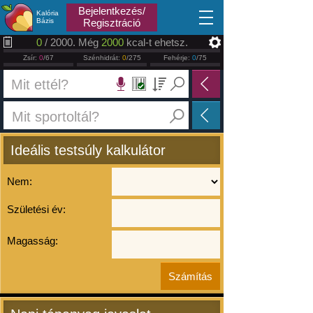
2026.08.07
Bejelentkezés/
Kalória
Bázis
Regisztráció
0
/ 2000. Még
2000
kcal-t ehetsz.
Zsír:
0
/67
Szénhidrát:
0
/275
Fehérje:
0
/75
Ideális testsúly kalkulátor
Nem:
Születési év:
Magasság: