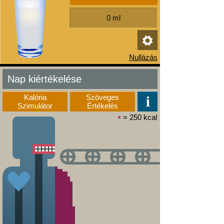
Nap kiértékelése
Kalória
Szöveges
Szimulátor
Értékelés