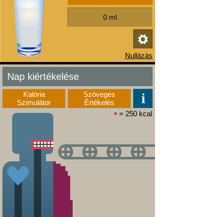
Nap kiértékelése
Kalória
Szöveges
Szimulátor
Értékelés