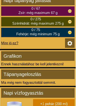
Napi tápanyag javaslat
0
/
67
Zsír: még maximum 67 g
0
/
275
Szénhidrát: még maximum 275 g
0
/
75
Fehérje: még minimum 75 g
Mire jó ez?
Grafikon
Ennek használatához be kell jelentkezni!
Tápanyageloszlás
Ma még nem fogyasztottál semmit.
Napi vízfogyasztás