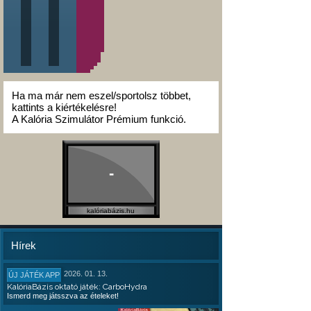
Ha ma már nem eszel/sportolsz többet,
kattints a kiértékelésre!
A Kalória Szimulátor Prémium funkció.
-
kalóriabázis.hu
Hírek
2026. 01. 13.
ÚJ JÁTÉK APP
KalóriaBázis oktató játék: CarboHydra
Ismerd meg játsszva az ételeket!