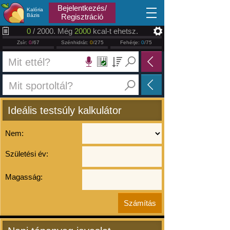
2026.08.07
Bejelentkezés/
Kalória
Bázis
Regisztráció
0
/ 2000. Még
2000
kcal-t ehetsz.
Zsír:
0
/67
Szénhidrát:
0
/275
Fehérje:
0
/75
Ideális testsúly kalkulátor
Nem:
Születési év:
Magasság: