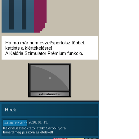
Ha ma már nem eszel/sportolsz többet,
kattints a kiértékelésre!
A Kalória Szimulátor Prémium funkció.
-
kalóriabázis.hu
Hírek
2026. 01. 13.
ÚJ JÁTÉK APP
KalóriaBázis oktató játék: CarboHydra
Ismerd meg játsszva az ételeket!