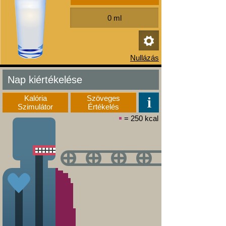
Nap kiértékelése
Kalória
Szöveges
Szimulátor
Értékelés