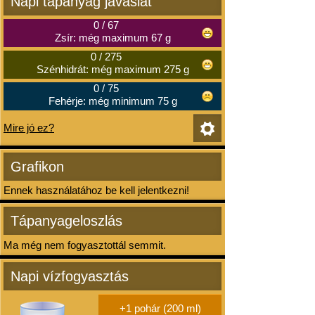
Napi tápanyag javaslat
0
/
67
Zsír: még maximum 67 g
0
/
275
Szénhidrát: még maximum 275 g
0
/
75
Fehérje: még minimum 75 g
Mire jó ez?
Grafikon
Ennek használatához be kell jelentkezni!
Tápanyageloszlás
Ma még nem fogyasztottál semmit.
Napi vízfogyasztás