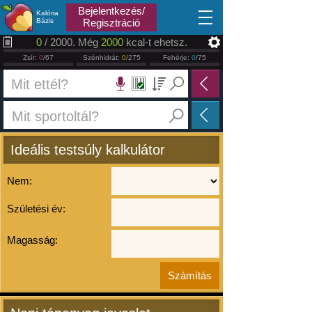
2026.08.07
Bejelentkezés/
Kalória
Bázis
Regisztráció
0
/ 2000. Még
2000
kcal-t ehetsz.
Zsír:
0
/67
Szénhidrát:
0
/275
Fehérje:
0
/75
Ideális testsúly kalkulátor
Nem:
Születési év:
Magasság: