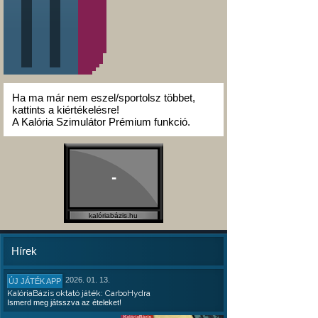
Ha ma már nem eszel/sportolsz többet,
kattints a kiértékelésre!
A Kalória Szimulátor Prémium funkció.
-
kalóriabázis.hu
Hírek
2026. 01. 13.
ÚJ JÁTÉK APP
KalóriaBázis oktató játék: CarboHydra
Ismerd meg játsszva az ételeket!