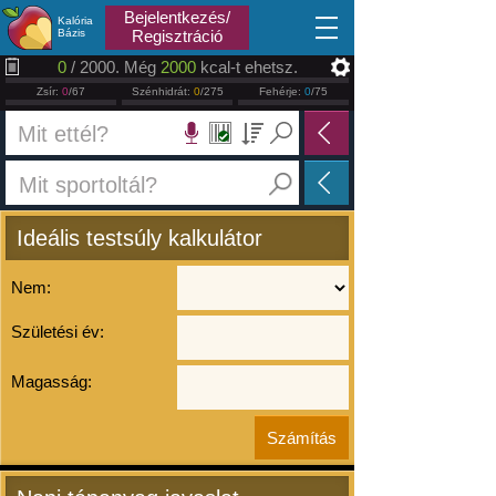
2026.08.07
Bejelentkezés/
Kalória
Bázis
Regisztráció
0
/ 2000. Még
2000
kcal-t ehetsz.
Zsír:
0
/67
Szénhidrát:
0
/275
Fehérje:
0
/75
Ideális testsúly kalkulátor
Nem:
Születési év:
Magasság: