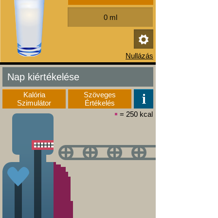
Nap kiértékelése
Kalória
Szöveges
Szimulátor
Értékelés