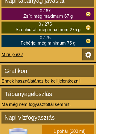
Napi tápanyag javaslat
0
/
67
Zsír: még maximum 67 g
0
/
275
Szénhidrát: még maximum 275 g
0
/
75
Fehérje: még minimum 75 g
Mire jó ez?
Grafikon
Ennek használatához be kell jelentkezni!
Tápanyageloszlás
Ma még nem fogyasztottál semmit.
Napi vízfogyasztás