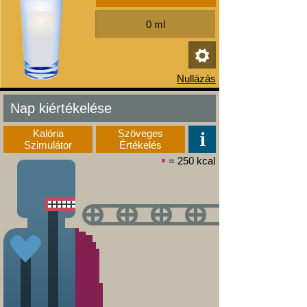
Nap kiértékelése
Kalória
Szöveges
Szimulátor
Értékelés