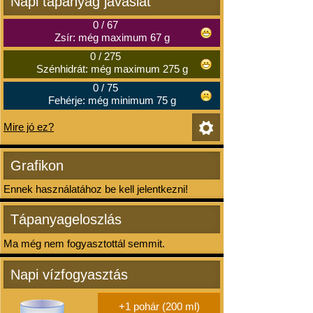
Napi tápanyag javaslat
0
/
67
Zsír: még maximum 67 g
0
/
275
Szénhidrát: még maximum 275 g
0
/
75
Fehérje: még minimum 75 g
Mire jó ez?
Grafikon
Ennek használatához be kell jelentkezni!
Tápanyageloszlás
Ma még nem fogyasztottál semmit.
Napi vízfogyasztás