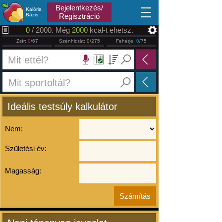
2026.08.10
Bejelentkezés/
Kalória
Bázis
Regisztráció
0
/ 2000. Még
2000
kcal-t ehetsz.
Zsír:
0
/67
Szénhidrát:
0
/275
Fehérje:
0
/75
Ideális testsúly kalkulátor
Nem:
Születési év:
Magasság: