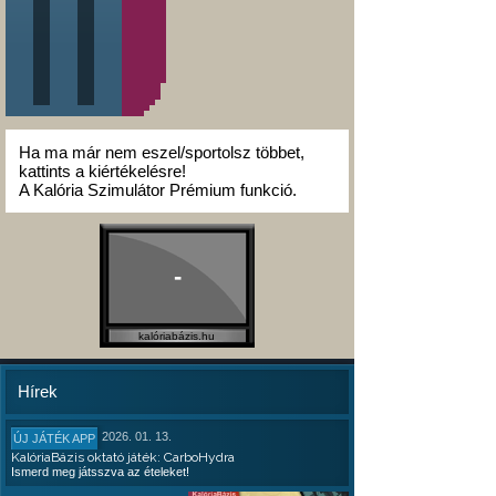
Ha ma már nem eszel/sportolsz többet,
kattints a kiértékelésre!
A Kalória Szimulátor Prémium funkció.
-
kalóriabázis.hu
Hírek
2026. 01. 13.
ÚJ JÁTÉK APP
KalóriaBázis oktató játék: CarboHydra
Ismerd meg játsszva az ételeket!