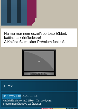
Ha ma már nem eszel/sportolsz többet,
kattints a kiértékelésre!
A Kalória Szimulátor Prémium funkció.
-
kalóriabázis.hu
Hírek
2026. 01. 13.
ÚJ JÁTÉK APP
KalóriaBázis oktató játék: CarboHydra
Ismerd meg játsszva az ételeket!