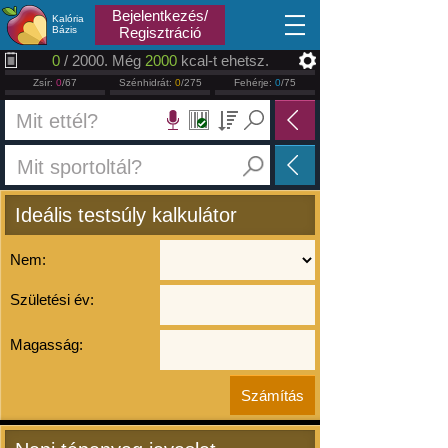
2026.08.09
Bejelentkezés/
Kalória
Bázis
Regisztráció
0
/ 2000. Még
2000
kcal-t ehetsz.
Zsír:
0
/67
Szénhidrát:
0
/275
Fehérje:
0
/75
Ideális testsúly kalkulátor
Nem:
Születési év:
Magasság: