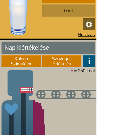
Nap kiértékelése
Kalória
Szöveges
Szimulátor
Értékelés