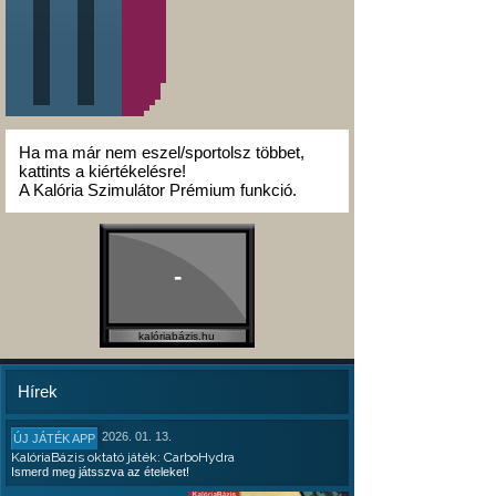
Ha ma már nem eszel/sportolsz többet,
kattints a kiértékelésre!
A Kalória Szimulátor Prémium funkció.
-
kalóriabázis.hu
Hírek
2026. 01. 13.
ÚJ JÁTÉK APP
KalóriaBázis oktató játék: CarboHydra
Ismerd meg játsszva az ételeket!