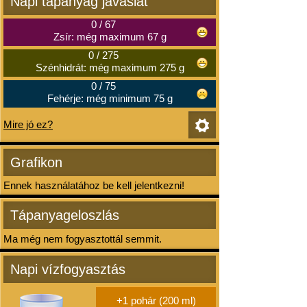
Napi tápanyag javaslat
0
/
67
Zsír: még maximum 67 g
0
/
275
Szénhidrát: még maximum 275 g
0
/
75
Fehérje: még minimum 75 g
Mire jó ez?
Grafikon
Ennek használatához be kell jelentkezni!
Tápanyageloszlás
Ma még nem fogyasztottál semmit.
Napi vízfogyasztás