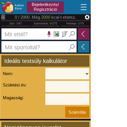
2026.08.08
Bejelentkezés/
Kalória
Bázis
Regisztráció
0
/ 2000. Még
2000
kcal-t ehetsz.
Zsír:
0
/67
Szénhidrát:
0
/275
Fehérje:
0
/75
Ideális testsúly kalkulátor
Nem:
Születési év:
Magasság: