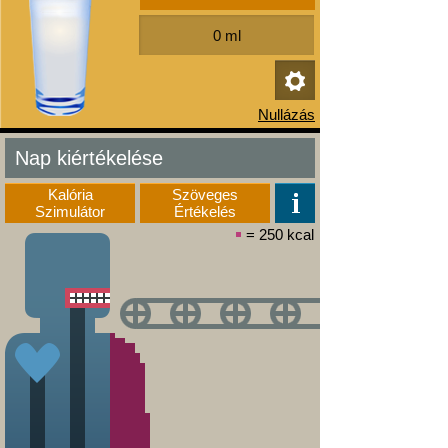
Nap kiértékelése
Kalória
Szöveges
Szimulátor
Értékelés