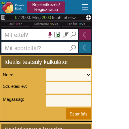
2026.08.07
Bejelentkezés/
Kalória
Bázis
Regisztráció
0
/ 2000. Még
2000
kcal-t ehetsz.
Zsír:
0
/67
Szénhidrát:
0
/275
Fehérje:
0
/75
Ideális testsúly kalkulátor
Nem:
Születési év:
Magasság: