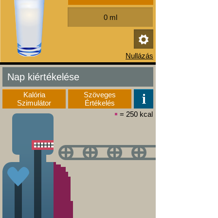
Nap kiértékelése
Kalória
Szöveges
Szimulátor
Értékelés