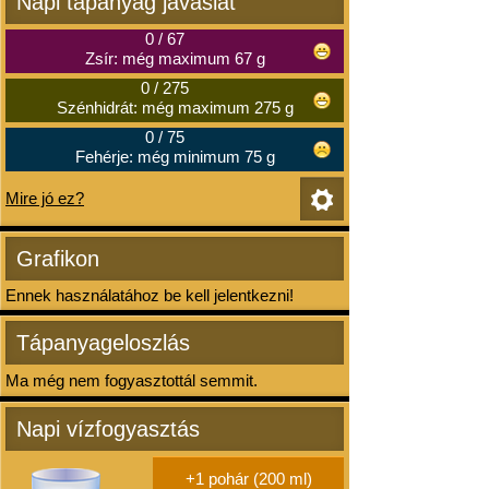
Napi tápanyag javaslat
0
/
67
Zsír: még maximum 67 g
0
/
275
Szénhidrát: még maximum 275 g
0
/
75
Fehérje: még minimum 75 g
Mire jó ez?
Grafikon
Ennek használatához be kell jelentkezni!
Tápanyageloszlás
Ma még nem fogyasztottál semmit.
Napi vízfogyasztás