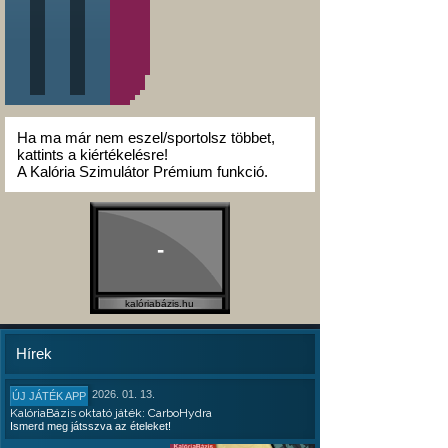
Ha ma már nem eszel/sportolsz többet,
kattints a kiértékelésre!
A Kalória Szimulátor Prémium funkció.
-
kalóriabázis.hu
Hírek
2026. 01. 13.
ÚJ JÁTÉK APP
KalóriaBázis oktató játék: CarboHydra
Ismerd meg játsszva az ételeket!