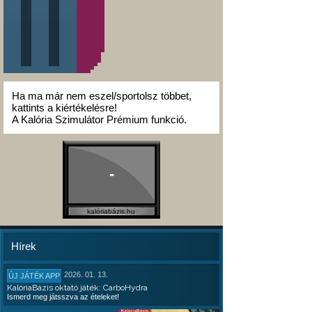
Ha ma már nem eszel/sportolsz többet,
kattints a kiértékelésre!
A Kalória Szimulátor Prémium funkció.
-
kalóriabázis.hu
Hírek
2026. 01. 13.
ÚJ JÁTÉK APP
KalóriaBázis oktató játék: CarboHydra
Ismerd meg játsszva az ételeket!