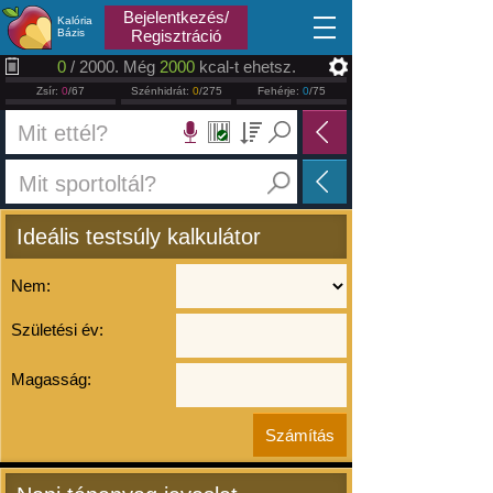
2026.08.06
Bejelentkezés/
Kalória
Bázis
Regisztráció
0
/ 2000. Még
2000
kcal-t ehetsz.
Zsír:
0
/67
Szénhidrát:
0
/275
Fehérje:
0
/75
Ideális testsúly kalkulátor
Nem:
Születési év:
Magasság: