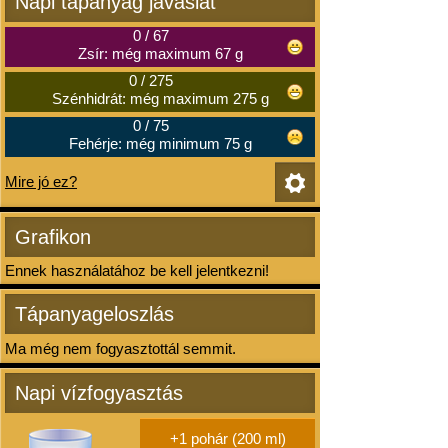
Napi tápanyag javaslat
0
/
67
Zsír: még maximum 67 g
0
/
275
Szénhidrát: még maximum 275 g
0
/
75
Fehérje: még minimum 75 g
Mire jó ez?
Grafikon
Ennek használatához be kell jelentkezni!
Tápanyageloszlás
Ma még nem fogyasztottál semmit.
Napi vízfogyasztás