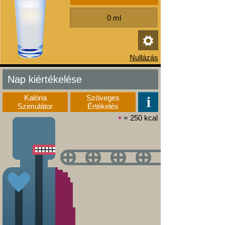
Nap kiértékelése
Kalória
Szöveges
Szimulátor
Értékelés