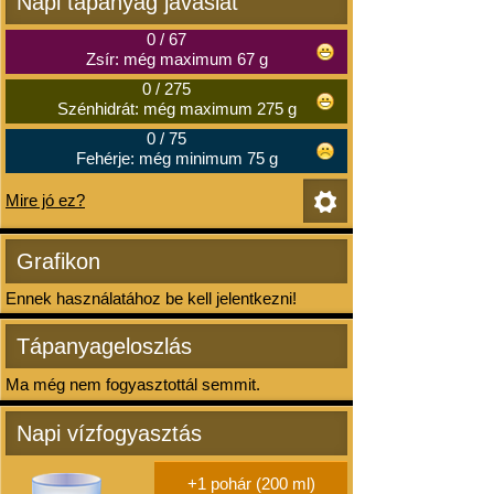
Napi tápanyag javaslat
0
/
67
Zsír: még maximum 67 g
0
/
275
Szénhidrát: még maximum 275 g
0
/
75
Fehérje: még minimum 75 g
Mire jó ez?
Grafikon
Ennek használatához be kell jelentkezni!
Tápanyageloszlás
Ma még nem fogyasztottál semmit.
Napi vízfogyasztás