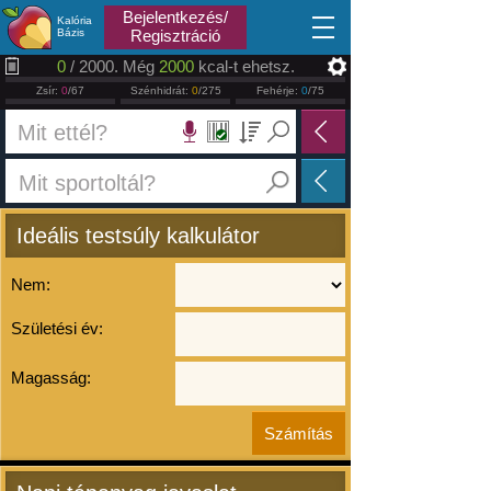
2026.08.06
Bejelentkezés/
Kalória
Bázis
Regisztráció
0
/ 2000. Még
2000
kcal-t ehetsz.
Zsír:
0
/67
Szénhidrát:
0
/275
Fehérje:
0
/75
Ideális testsúly kalkulátor
Nem:
Születési év:
Magasság: