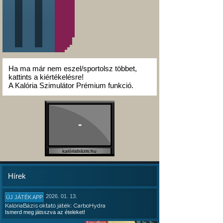
Ha ma már nem eszel/sportolsz többet,
kattints a kiértékelésre!
A Kalória Szimulátor Prémium funkció.
-
kalóriabázis.hu
Hírek
2026. 01. 13.
ÚJ JÁTÉK APP
KalóriaBázis oktató játék: CarboHydra
Ismerd meg játsszva az ételeket!