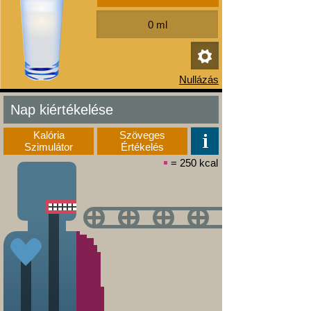
Nap kiértékelése
Kalória
Szöveges
Szimulátor
Értékelés