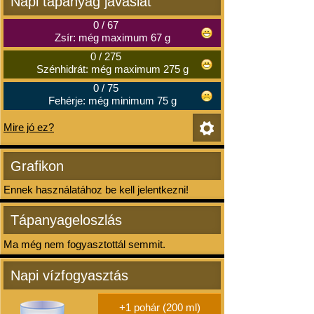
Napi tápanyag javaslat
0
/
67
Zsír: még maximum 67 g
0
/
275
Szénhidrát: még maximum 275 g
0
/
75
Fehérje: még minimum 75 g
Mire jó ez?
Grafikon
Ennek használatához be kell jelentkezni!
Tápanyageloszlás
Ma még nem fogyasztottál semmit.
Napi vízfogyasztás