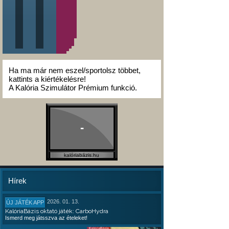
Ha ma már nem eszel/sportolsz többet,
kattints a kiértékelésre!
A Kalória Szimulátor Prémium funkció.
-
kalóriabázis.hu
Hírek
2026. 01. 13.
ÚJ JÁTÉK APP
KalóriaBázis oktató játék: CarboHydra
Ismerd meg játsszva az ételeket!