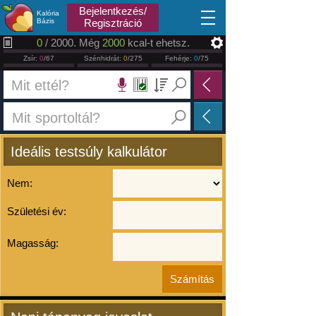
2026.08.09
Bejelentkezés/
Kalória
Bázis
Regisztráció
0
/ 2000. Még
2000
kcal-t ehetsz.
Zsír:
0
/67
Szénhidrát:
0
/275
Fehérje:
0
/75
Ideális testsúly kalkulátor
Nem:
Születési év:
Magasság: