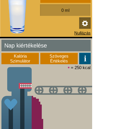
Nap kiértékelése
Kalória
Szöveges
Szimulátor
Értékelés