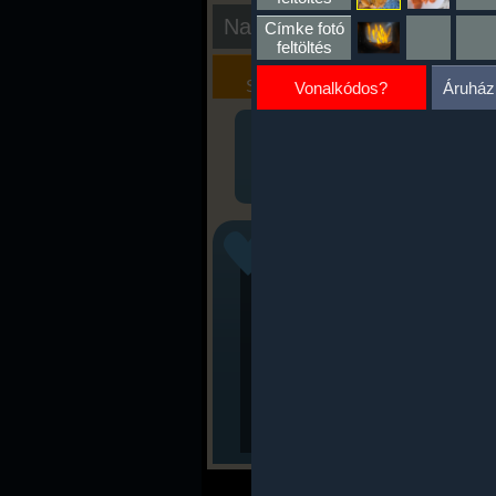
Nap kiértékelése
Címke fotó
feltöltés
Kalória
Szöveges
Szimulátor
Értékelés
Vonalkódos?
Áruház