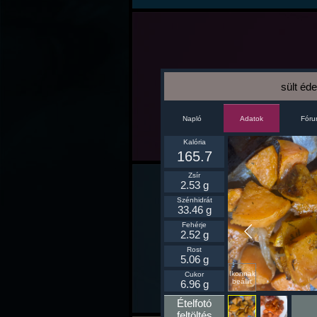
sült éd
Napló
Fór
Adatok
Kalória
165.7
Zsír
2.53 g
Szénhidrát
33.46 g
Fehérje
2.52 g
Rost
5.06 g
Ikonnak
Cukor
beállít
6.96 g
Ételfotó
feltöltés