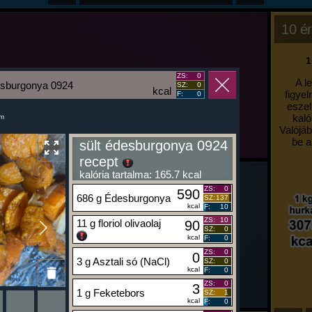
10 ér
1
ZS:
0
A l
esburgonya 0924
SZ:
0
kcal
figyel
F:
0
eszel
kaló
um
Valójáb
be a
sült édesburgonya 0924
recept
kalória tartalma: 165.7 kcal
ZS:
0
590
686 g Édesburgonya
SZ:
137
kcal
F:
10
ZS:
10
11 g floriol olivaolaj
90
SZ:
0
kcal
F:
0
ZS:
0
0
3 g Asztali só (NaCl)
SZ:
0
kcal
F:
0
ZS:
0
3
1 g Feketebors
SZ:
1
kcal
F:
0