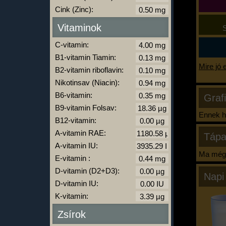
Cink (Zinc):
Vitaminok
S
C-vitamin:
B1-vitamin Tiamin:
Mire jó 
B2-vitamin riboflavin:
Nikotinsav (Niacin):
B6-vitamin:
Graf
B9-vitamin Folsav:
Ennek ha
B12-vitamin:
A-vitamin RAE:
Tápa
A-vitamin IU:
Ma még 
E-vitamin :
D-vitamin (D2+D3):
Napi
D-vitamin IU:
K-vitamin:
Zsírok