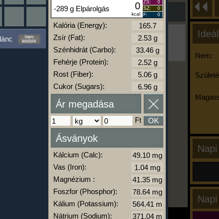
ZS:
0
0
-289 g Elpárolgás
SZ:
0
kcal
F:
0
Kalória (Energy):
Ideál
Ha ma már nem eszel/sportolsz többet,
Zsír (Fat):
lánc
kattints a kiértékelésre!
Szénhidrát (Carbo):
A Kalória Szimulátor Prémium funkció.
Nem:
Fehérje (Protein):
Rost (Fiber):
Születé
Cukor (Sugars):
-
Magass
Ár megadása
kalóriabázis.hu
Ft
OK
Ásványok
Napi
Kálcium (Calc):
Vas (Iron):
Magnézium :
Foszfor (Phosphor):
Napi
Kálium (Potassium):
Nátrium (Sodium):