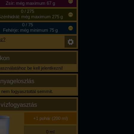
Zsír: még maximum 67 g
0
/
275
zénhidrát: még maximum 275 g
0
/
75
Fehérje: még minimum 75 g
ez?
ikon
sználatához be kell jelentkezni!
nyageloszlás
nem fogyasztottál semmit.
 vízfogyasztás