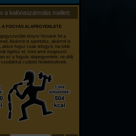
v a kalóriaszámolás mellett
. A FOGYÁS ALAPEGYENLETE
egegyszerűbb tényre hívnánk fel a
med. Akármit is sportolsz, akármit is
, akkor fogsz csak lefogyni, ha több
riát égetsz el, mint amit megeszel.
an ez a fogyás alapegyenlete, ne dőlj
 csodákkal csábító hirdetéseknek.