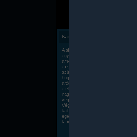
Kalóriaszámlálás
A sikeres fogyás titka valójában igen
egyszerű: égess több energiát, mint
amennyit beviszel. Természetesen e
elég nagy fegyelemre és akaraterőre
szükség, de meglepődve fogod tapasz
hogy a kalóriaszámolás mennyire ru
a többi diétához képest. Itt nincsenek ti
ételek és a megengedett kalóriabevite
nagymértékben növelheted ha testmo
végzel.
Végül, de nem utolsó sorban, a
kalóriaszámolás módszerét a legtöbb
egészségügyi szakorvos ajánlja és
támogatja.
To