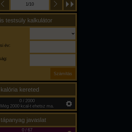
1/10
is testsúly kalkulátor
si év:
ág:
 kalória kereted
0 / 2000
Még 2000 kcal-t ehetsz ma.
 tápanyag javaslat
0
/
67