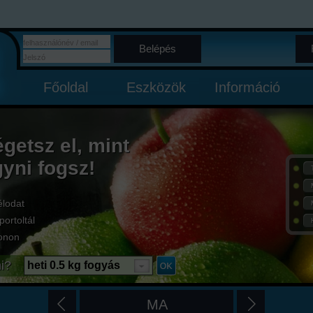
Belépés
Főoldal
Eszközök
Információ
égetsz el, mint
gyni fogsz!
élodat
portoltál
onon
i?
heti 0.5 kg fogyás
MA