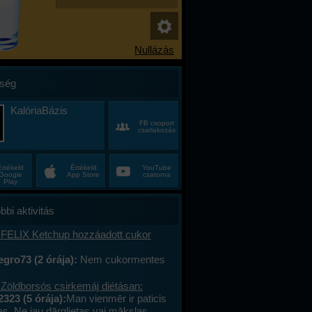
ség
KalóriaBázis
FB csoport
csatlakozás
Értékeld
Értékeld
YouTube
Google
App Store
csatorna
Play
bbi aktivitás
 FELIX Ketchup hozzáadott cukor
gro73 (2 órája):
Nem cukormentes
0%-al kevesebb cukor
 Zöldborsós csirkemáj diétásan:
2323 (5 órája):
Man vienmēr ir paticis
tas. Ne jau dārglietas vai mākslas