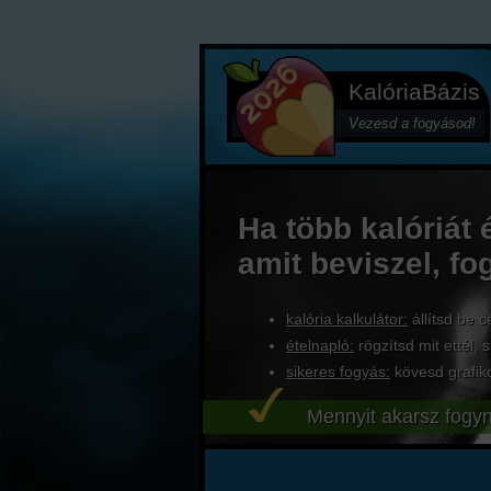
KalóriaBázis
Vezesd a fogyásod!
Ha több kalóriát 
amit beviszel, fo
kalória kalkulátor:
állítsd be c
ételnapló:
rögzítsd mit ettél, s
sikeres fogyás:
kövesd grafik
Mennyit akarsz fogyn