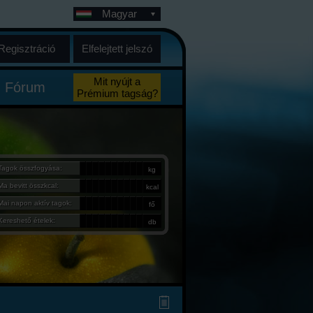
Magyar
Regisztráció
Elfelejtett jelszó
Mit nyújt a
Fórum
Prémium tagság?
Tagok összfogyása:
kg
Ma bevitt összkcal:
kcal
Mai napon aktív tagok:
fő
Kereshető ételek:
db