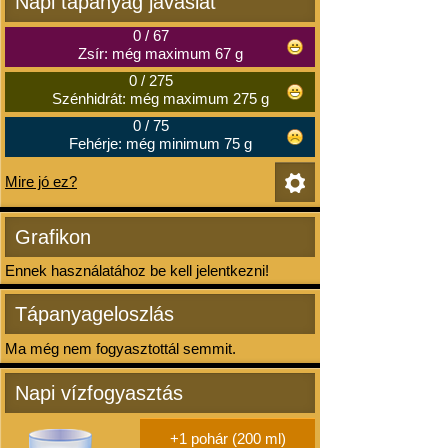
Napi tápanyag javaslat
0
/
67
Zsír: még maximum 67 g
0
/
275
Szénhidrát: még maximum 275 g
0
/
75
Fehérje: még minimum 75 g
Mire jó ez?
Grafikon
Ennek használatához be kell jelentkezni!
Tápanyageloszlás
Ma még nem fogyasztottál semmit.
Napi vízfogyasztás