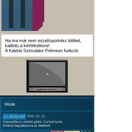
Ha ma már nem eszel/sportolsz többet,
kattints a kiértékelésre!
A Kalória Szimulátor Prémium funkció.
-
kalóriabázis.hu
Hírek
2026. 01. 13.
ÚJ JÁTÉK APP
KalóriaBázis oktató játék: CarboHydra
Ismerd meg játsszva az ételeket!