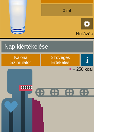
Nap kiértékelése
Kalória
Szöveges
Szimulátor
Értékelés