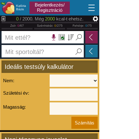
2026.08.07
Bejelentkezés/
Kalória
Bázis
Regisztráció
0
/ 2000. Még
2000
kcal-t ehetsz.
Zsír:
0
/67
Szénhidrát:
0
/275
Fehérje:
0
/75
Ideális testsúly kalkulátor
Nem:
Születési év:
Magasság: